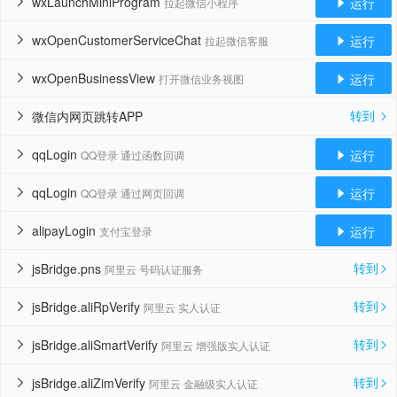
wxLaunchMiniProgram
运行
拉起微信小程序


wxOpenCustomerServiceChat
运行
拉起微信客服


wxOpenBusinessView
运行
打开微信业务视图


转到
微信内网页跳转APP


qqLogin
运行
QQ登录 通过函数回调


qqLogin
运行
QQ登录 通过网页回调


alipayLogin
运行
支付宝登录


转到
jsBridge.pns
阿里云 号码认证服务


转到
jsBridge.aliRpVerify
阿里云 实人认证


转到
jsBridge.aliSmartVerify
阿里云 增强版实人认证


转到
jsBridge.aliZimVerify
阿里云 金融级实人认证

