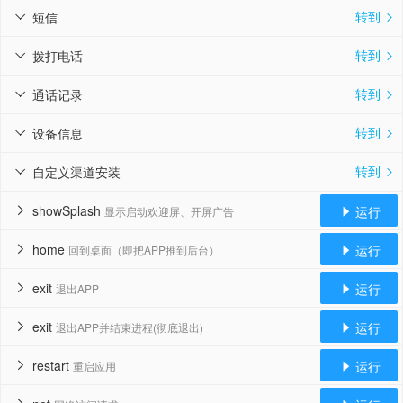
转到
短信


转到
拨打电话


转到
通话记录


转到
设备信息


转到
自定义渠道安装


showSplash
运行
显示启动欢迎屏、开屏广告


home
运行
回到桌面（即把APP推到后台）


exit
运行
退出APP


exit
运行
退出APP并结束进程(彻底退出)


restart
运行
重启应用

