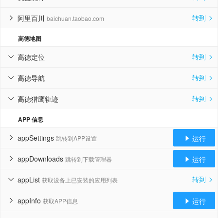
转到
阿里百川
baichuan.taobao.com


高德地图
转到
高德定位


转到
高德导航


转到
高德猎鹰轨迹


APP 信息
appSettings
运行
跳转到APP设置


appDownloads
运行
跳转到下载管理器


转到
appList
获取设备上已安装的应用列表


appInfo
运行
获取APP信息

