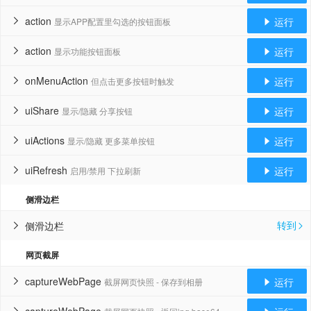
action
运行
显示APP配置里勾选的按钮面板


action
运行
显示功能按钮面板


onMenuAction
运行
但点击更多按钮时触发


uiShare
运行
显示/隐藏 分享按钮


uiActions
运行
显示/隐藏 更多菜单按钮


uiRefresh
运行
启用/禁用 下拉刷新


侧滑边栏
转到
侧滑边栏


网页截屏
captureWebPage
运行
截屏网页快照 - 保存到相册

