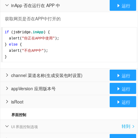
inApp 否在运行在 APP 中
运行


获取网页是否在APP中打开的
if
 (jsBridge.
inApp
) {

  alert(
"你正在APP中使用"
);

} 
else
 {    

  alert(
"不在APP中"
);

channel 渠道名称(生成安装包时设置)
运行


appVersion 应用版本号
运行


isRoot
运行


界面控制
转到
UI 界面控制选项

