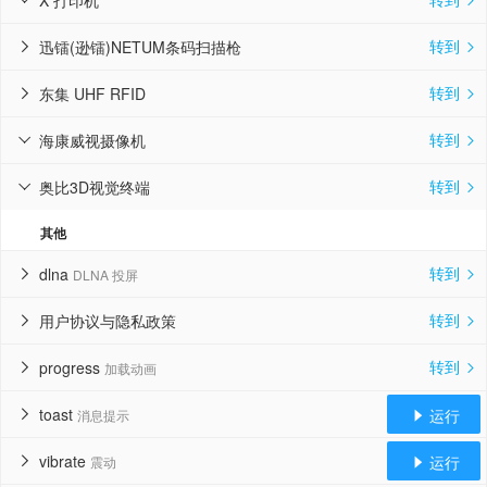
X 打印机


转到
迅镭(逊镭)NETUM条码扫描枪


转到
东集 UHF RFID


转到
海康威视摄像机


转到
奥比3D视觉终端


其他
转到
dlna
DLNA 投屏


转到
用户协议与隐私政策


转到
progress
加载动画


toast
运行
消息提示


vibrate
运行
震动

