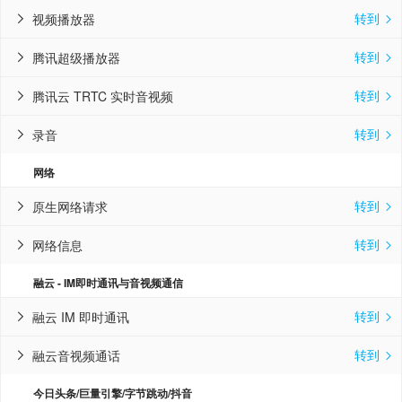
转到
视频播放器


转到
腾讯超级播放器


转到
腾讯云 TRTC 实时音视频


转到
录音


网络
转到
原生网络请求


转到
网络信息


融云 - IM即时通讯与音视频通信
转到
融云 IM 即时通讯


转到
融云音视频通话


今日头条/巨量引擎/字节跳动/抖音