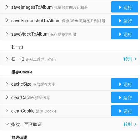
saveImagesToAlbum
运行
批量保存图片到相册


saveScreenshotToAlbum
运行
保存 Web 截屏图片到相册


saveVideoToAlbum
运行
保存视频到相册


扫一扫
转到
扫一扫
识别二维码、条码


缓存/Cookie
cacheSize
运行
获取缓存大小


clearCache
运行
清除缓存


clearCookie
运行
清除 Cookie


转到
指纹、面容验证


前进/后退