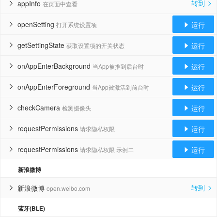
转到
appInfo
在页面中查看


openSetting
运行
打开系统设置项


getSettingState
运行
获取设置项的开关状态


onAppEnterBackground
运行
当App被推到后台时


onAppEnterForeground
运行
当App被激活到前台时


checkCamera
运行
检测摄像头


requestPermissions
运行
请求隐私权限


requestPermissions
运行
请求隐私权限 示例二


新浪微博
转到
新浪微博
open.weibo.com


蓝牙(BLE)