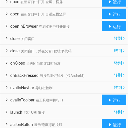
open
运行
在新窗口中打开 全屏、横屏


open
运行
在新窗口中打开 自适应横竖屏


openInBrowser
运行
在浏览器中打开链接


转到
close
关闭窗口


转到
close
关闭窗口，并在父窗口执行js代码


转到
onClose
当关闭当前窗口时触发


转到
onBackPressed
当按后退键触发（仅Android）


转到
evalInNavbar
导航栏控制


evalInToolbar
运行
在工具栏中执行 js


转到
launch
启动 URI 链接


actionButton
运行
显示/隐藏浮动按钮

