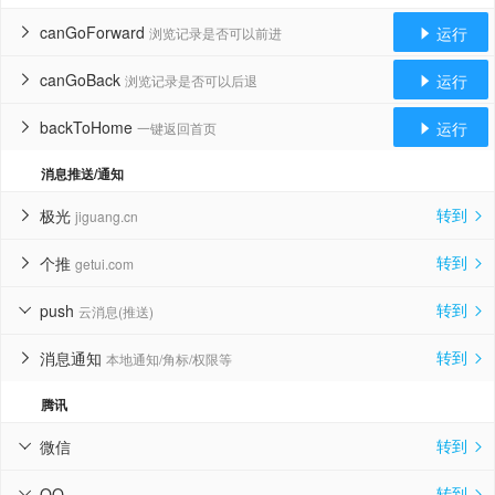
canGoForward
运行
浏览记录是否可以前进


canGoBack
运行
浏览记录是否可以后退


backToHome
运行
一键返回首页


消息推送/通知
转到
极光
jiguang.cn


转到
个推
getui.com


转到
push
云消息(推送)


转到
消息通知
本地通知/角标/权限等


腾讯
转到
微信


转到
QQ

