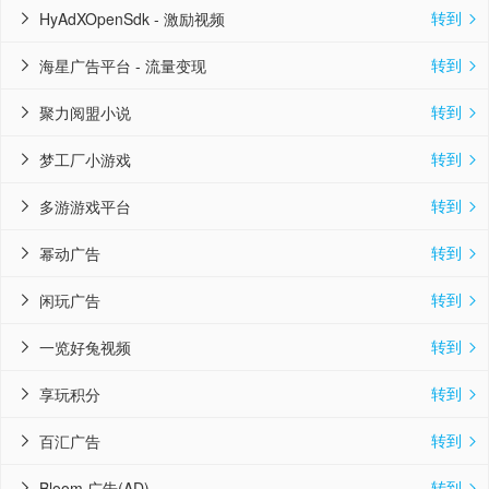
转到
HyAdXOpenSdk - 激励视频


转到
海星广告平台 - 流量变现


转到
聚力阅盟小说


转到
梦工厂小游戏


转到
多游游戏平台


转到
幂动广告


转到
闲玩广告


转到
一览好兔视频


转到
享玩积分


转到
百汇广告


转到
Bloom 广告(AD)

