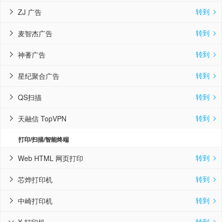
转到
ZJ 广告


转到
麦智杰广告


转到
神蓍广告


转到
星纪聚合广告


转到
QS扫描


转到
天融信 TopVPN


打印/扫描/智能终端
转到
Web HTML 网页打印


转到
芯烨打印机


转到
中崎打印机


转到