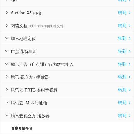
转到
Andriod X5 内核


转到
阅读文档
pdf/doc/xls/ppt 等文件


转到
腾讯地理定位


转到
广点通/优量汇


转到
腾讯广告（广点通）行为数据接入


转到
腾讯 视立方 · 播放器


转到
腾讯云 TRTC 实时音视频


转到
腾讯云 IM 即时通信


转到
腾讯云视立方.播放器


百度开放平台