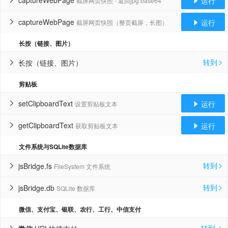
captureWebPage
运行
截屏网页快照 - 返回jpg base64


captureWebPage
运行
截屏网页快照（整页截屏，长图）


长按（链接、图片）
转到
长按（链接、图片）


剪贴板
setClipboardText
运行
设置剪贴板文本


getClipboardText
运行
获取剪贴板文本


文件系统与SQLite数据库
转到
jsBridge.fs
FileSystem 文件系统


转到
jsBridge.db
SQLite 数据库


微信、支付宝、银联、农行、工行、中信支付