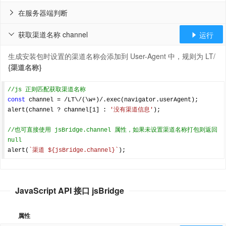
在服务器端判断

获取渠道名称 channel
运行


生成安装包时设置的渠道名称会添加到 User-Agent 中，规则为 LT/
{渠道名称}
//js 正则匹配获取渠道名称
const
 channel = 
/LT\/(\w+)/
.exec(navigator.userAgent);

alert(channel ? channel[
1
] : 
'没有渠道信息'
);

//也可直接使用 jsBridge.channel 属性，如果未设置渠道名称打包则返回 
null
alert(
`渠道 
${jsBridge.channel}
`
JavaScript API 接口 jsBridge
属性