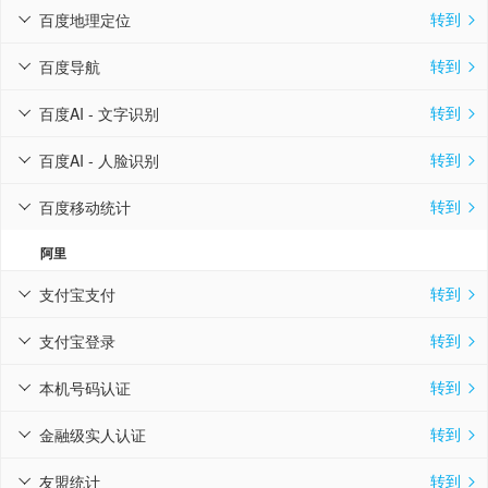
转到
百度地理定位


转到
百度导航


转到
百度AI - 文字识别


转到
百度AI - 人脸识别


转到
百度移动统计


阿里
转到
支付宝支付


转到
支付宝登录


转到
本机号码认证


转到
金融级实人认证


转到
友盟统计

