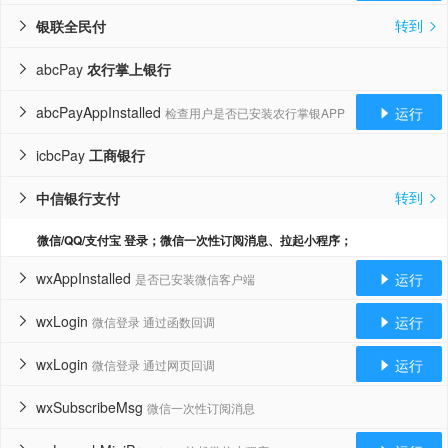
转到
银联全民付


abcPay
农行掌上银行

abcPayAppInstalled
运行
检查用户是否已安装农行掌银APP


icbcPay
工商银行

转到
中信银行支付


微信/QQ/支付宝 登录；微信一次性订阅消息、拉起小程序；
wxAppInstalled
运行
是否已安装微信客户端


wxLogin
运行
微信登录 通过函数回调


wxLogin
运行
微信登录 通过网页回调


wxSubscribeMsg
微信一次性订阅消息
