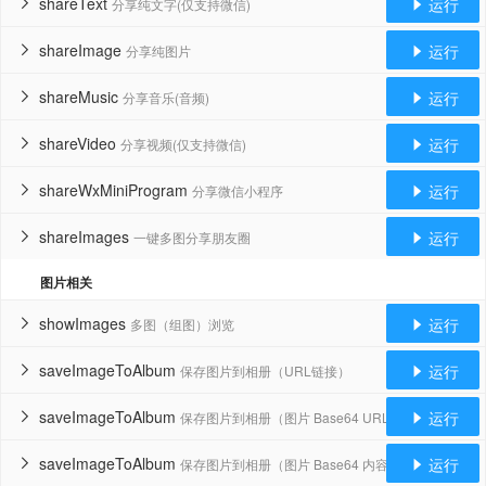
shareText
运行
分享纯文字(仅支持微信)


shareImage
运行
分享纯图片


shareMusic
运行
分享音乐(音频)


shareVideo
运行
分享视频(仅支持微信)


shareWxMiniProgram
运行
分享微信小程序


shareImages
运行
一键多图分享朋友圈


图片相关
showImages
运行
多图（组图）浏览


saveImageToAlbum
运行
保存图片到相册（URL链接）


saveImageToAlbum
运行
保存图片到相册（图片 Base64 URL）


saveImageToAlbum
运行
保存图片到相册（图片 Base64 内容）

