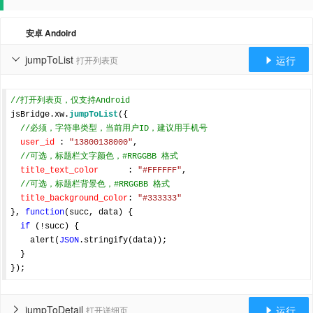
安卓 Andoird
jumpToList
运行
打开列表页


//打开列表页，仅支持Android
jsBridge.xw.
jumpToList
({

//必须，字符串类型，当前用户ID，建议用手机号
user_id
 : 
"13800138000"
,

//可选，标题栏文字颜色，#RRGGBB 格式
title_text_color
      : 
"#FFFFFF"
,

//可选，标题栏背景色，#RRGGBB 格式
title_background_color
: 
"#333333"
}, 
function
(
succ, data
) 
{

if
 (!succ) {

    alert(
JSON
.stringify(data));

  }

jumpToDetail
运行
打开详细页

