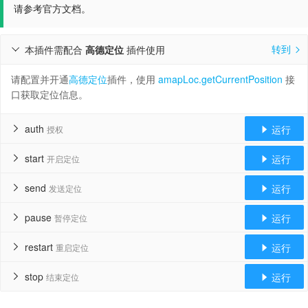
请参考官方文档。
转到
本插件需配合
高德定位
插件使用


请配置并开通
高德定位
插件，使用
amapLoc.getCurrentPosition
接
口获取定位信息。
auth
运行
授权


start
运行
开启定位


send
运行
发送定位


pause
运行
暂停定位


restart
运行
重启定位


stop
运行
结束定位

