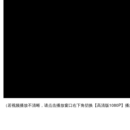
（若视频播放不清晰，请点击播放窗口右下角切换【高清版1080P
】
播