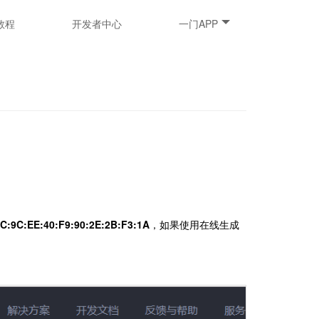
教程
开发者中心
一门APP
7C:9C:EE:40:F9:90:2E:2B:F3:1A
，如果使用在线生成