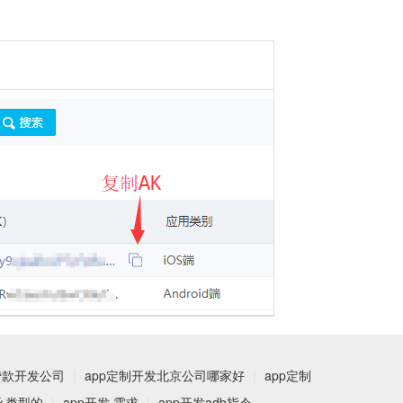
贷款开发公司
|
app定制开发北京公司哪家好
|
app定制
么类型的
|
app开发 需求
|
app开发adb指令