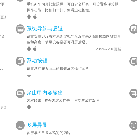
时更
手机APP内顶部标题栏，可自定义配色，可设置多项常规
操作功能，比如扫一扫、侧滑边栏按钮。
9 更新
系统导航与后退
定义
设置安卓5.0+版本系统虚拟导航及苹果X底部横线区域背景
色和高度，苹果设备是否可滑屏后退。
2023-9-18 更新
浮动按钮
示，
设置悬浮在页面上的按钮及其操作菜单
穿山甲内容输出
内容联盟 - 整合内容和广告，收益与留存双收
2 更新
多屏异显
多屏幕各自显示指定的内容