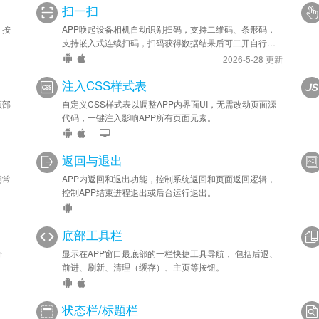
扫一扫
，按
APP唤起设备相机自动识别扫码，支持二维码、条形码，
支持嵌入式连续扫码，扫码获得数据结果后可二开自行处
理。
2026-5-28 更新
注入CSS样式表
顶部
自定义CSS样式表以调整APP内界面UI，无需改动页面源
代码，一键注入影响APP所有页面元素。
|
返回与退出
期常
APP内返回和退出功能，控制系统返回和页面返回逻辑，
控制APP结束进程退出或后台运行退出。
底部工具栏
分
显示在APP窗口最底部的一栏快捷工具导航， 包括后退、
前进、刷新、清理（缓存）、主页等按钮。
状态栏/标题栏