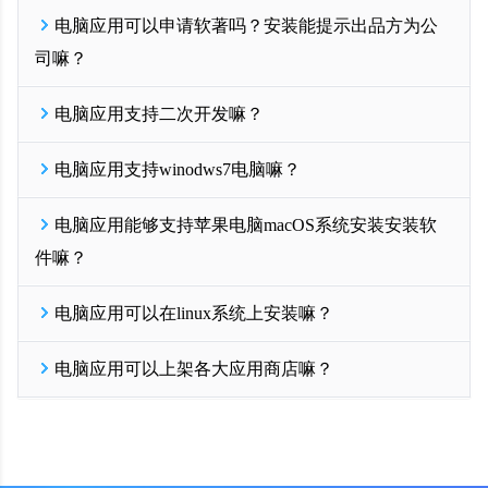
配置好之后点击保存，点击左侧导航【生成安装包】按钮生成新版
支持直接安装
如果试用期7天不够完整测试，您还可以联系我们右侧在线客服，我
exe，安装新版exe即可体验功能了。
电脑应用可以申请软著吗？安装能提示出品方为公
一门应用开发者后台可以直接生成32位和64位的exe安装包，根据自
们很乐意为您延长试用期，但原则上整个试用期不超过2周。
开发EXE从一门开始！
免费试用
己电脑系统选择下载，之后可直接安装打包电脑上，并在桌面生成
开发EXE从一门开始！
司嘛？
免费试用
软件快捷打开图标
由于exe安装包比较大，我们仅提供开发者下载，您可以在开发者后
1. 电脑应用可以申请软著的，一门提供全程软著代理，直接后台下
台【生成安装包】页面直接下载exe到您的本地电脑
电脑应用支持二次开发嘛？
单即可；
如果需要提供给客户下载，您可以将EXE安装包上传到自己服务
2. 电脑安装提示出品方为公司，显示公司名字，这个需要申请
1. 支持的；
器，或者上架各大应用商店，或者使用
优分发
、
驿站APP分发
进行
codesign代码签名证书，也是可以直接在一门开发者后台直接提交申
电脑应用支持winodws7电脑嘛？
2. 一门EXE提供200+PC软件原生底层框架接口，PC js API接口，只
分流下载。
请的哦
需要在您网页上执行JS即可获得原生电脑软件能力，用开发网页的
开发EXE从一门开始！
免费试用
开发EXE从一门开始！
免费试用
1. 支持的；
技术即可做深度电脑软件原生定制
电脑应用能够支持苹果电脑macOS系统安装安装软
2. 打包出来的exe软件原则上支持winodws7以上的任意win系统，但
开发EXE从一门开始！
免费试用
是部分winodws7是之前XP系统升级而来，这个版本如果太老，可能
件嘛？
会出现一些不可预知的兼容性问题。建议使用windows10+的电脑系
统能够获得更好的体验。
1. 支持的；
开发EXE从一门开始！
电脑应用可以在linux系统上安装嘛？
免费试用
2. 在一键云端电脑应用的同时，您可以勾选生成苹果版电脑软件生
成，支持苹果MacOS系统安装的dmg格式，苹果电脑可以直接安装
1. 支持的；
的。
电脑应用可以上架各大应用商店嘛？
2. 在一键云端电脑应用的同时，您可以勾选生成linux系统格式的软
开发EXE从一门开始！
免费试用
甲你，比如deb格式和rpm格式，是可以直接在linux系统上直接安装
1. 可以的；
使用的哦。
2. 打包出来的exe软件可以提交比如软件管家等pC软件市场；苹果版
开发EXE从一门开始！
免费试用
dmg格式的可以上架macstore；linux生成的deb或rpm也可以提交uoS
等PC软件应用商店；。