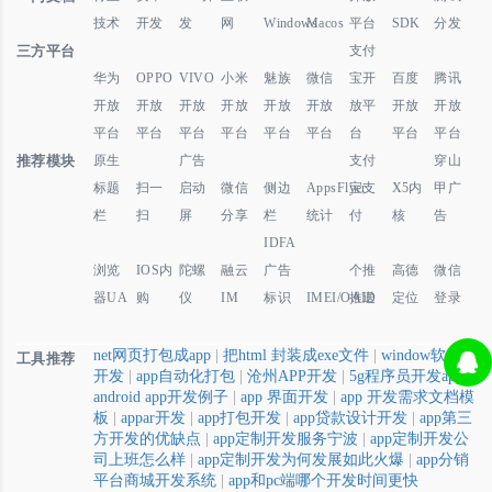
技术
开发
发
网
Windows
Macos
平台
SDK
分发
三方平台
支付
华为
OPPO
VIVO
小米
魅族
微信
宝开
百度
腾讯
开放
开放
开放
开放
开放
开放
放平
开放
开放
平台
平台
平台
平台
平台
平台
台
平台
平台
推荐模块
原生
广告
支付
穿山
标题
扫一
启动
微信
侧边
AppsFlyer
宝支
X5内
甲广
栏
扫
屏
分享
栏
统计
付
核
告
IDFA
浏览
IOS内
陀螺
融云
广告
个推
高德
微信
器UA
购
仪
IM
标识
IMEI/OAID
推送
定位
登录
net网页打包成app
|
把html 封装成exe文件
|
window软件
工具推荐
开发
|
app自动化打包
|
沧州APP开发
|
5g程序员开发app
|
android app开发例子
|
app 界面开发
|
app 开发需求文档模
板
|
appar开发
|
app打包开发
|
app贷款设计开发
|
app第三
方开发的优缺点
|
app定制开发服务宁波
|
app定制开发公
司上班怎么样
|
app定制开发为何发展如此火爆
|
app分销
平台商城开发系统
|
app和pc端哪个开发时间更快