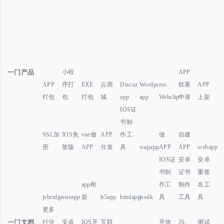
一门产品
小程
APP
APP
序打
EXE
云商
Discuz
Wordpress
软著
APP
打包
包
打包
城
app
app
Webclip
申请
上架
IOS证
书制
SSL加
IOS免
vue做
APP
作工
做
自建
密
签版
APP
分发
具
wapapp
APP
APP
webapp
IOS证
安卓
安卓
书制
证书
重签
app框
作工
制作
名工
jsbridge
vueapp
架
h5app
htmlapp
jssdk
具
工具
具
更多
一门文档
行业
安卓
IOS开
互联
开放
JS-
测试