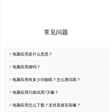
常见问题
电脑应用是什么意思？
电脑应用是一种混合开发软件解决方案，实现将PC网站一键打包成
电脑应用难吗？
windows电脑可安装的EXE文件，实现快捷简单的低代码开发软件能
力；在线网站打包支持windows系统32位和64位安装包一键生成，只
一门应用深耕跨平台混合开发领域多年，提供轻便的exe开发方案，
要有PC网站就可以制作电脑端桌面软件，可大幅降低桌面软件开发
电脑应用有多少功能呢？怎么测试呢？
整个exe打包过程非常的简单：您只需要注册成为一门开发者会员，
的技术门槛和各项成本。
登录一门开发平台，点击新建应用，输入您的PC网站地址URL，上
开发EXE从一门开始！
免费试用
目前一门应用提供20+桌面应用常用功能；200+映射JS接口；
传软件LOGO（1024*1024像素）之后点击【生成安装包】按钮，即
电脑应用只能试用7天嘛？
如果现有功能不能满足您的需求，您可以联系我们右侧在线客服，
可一键在线生成，整个过程耗时只需要3-5分钟。
我们支持功能的定制开发；
开发EXE从一门开始！
免费试用
是的，一门应用提供7天免费试用，试用期间所有功能全开
一门所有功能都可以免费试用7天，在开发者后台【配置】-【配置
电脑应用怎么下载？支持直接安装嘛？
您可以先注册成为一门开发者会员，先进行测试体验，满意后再付
电脑版】找到需要测试的功能，点击左侧功能图标即可进行配置；
费开通正式版；