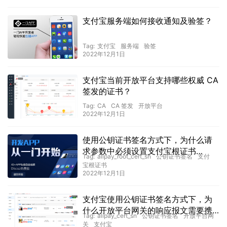
支付宝服务端如何接收通知及验签？
Tag:
支付宝
服务端
验签
2022年12月1日
支付宝当前开放平台支持哪些权威 CA
签发的证书？
Tag:
CA
CA 签发
开放平台
2022年12月1日
使用公钥证书签名方式下，为什么请
求参数中必须设置支付宝根证书
Tag:
alipay_root_cert_sn
公钥证书签名
支付
SN（alipay_root_cert_sn）？
宝根证书
2022年12月1日
支付宝使用公钥证书签名方式下，为
什么开放平台网关的响应报文需要携
Tag:
alipay_cert_sn
公钥证书签名
开放平台网
带支付宝公钥证书
关
支付宝