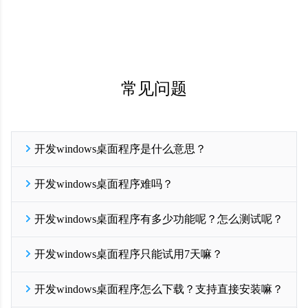
常见问题
开发windows桌面程序是什么意思？
开发windows桌面程序是一种混合开发软件解决方案，实现将PC网
开发windows桌面程序难吗？
站一键打包成windows电脑可安装的EXE文件，实现快捷简单的低代
码开发软件能力；在线网站打包支持windows系统32位和64位安装包
一门应用深耕跨平台混合开发领域多年，提供轻便的exe开发方案，
一键生成，只要有PC网站就可以制作电脑端桌面软件，可大幅降低
开发windows桌面程序有多少功能呢？怎么测试呢？
整个exe打包过程非常的简单：您只需要注册成为一门开发者会员，
桌面软件开发的技术门槛和各项成本。
登录一门开发平台，点击新建应用，输入您的PC网站地址URL，上
开发EXE从一门开始！
免费试用
目前一门应用提供20+桌面应用常用功能；200+映射JS接口；
传软件LOGO（1024*1024像素）之后点击【生成安装包】按钮，即
开发windows桌面程序只能试用7天嘛？
如果现有功能不能满足您的需求，您可以联系我们右侧在线客服，
可一键在线生成，整个过程耗时只需要3-5分钟。
我们支持功能的定制开发；
开发EXE从一门开始！
免费试用
是的，一门应用提供7天免费试用，试用期间所有功能全开
一门所有功能都可以免费试用7天，在开发者后台【配置】-【配置
开发windows桌面程序怎么下载？支持直接安装嘛？
您可以先注册成为一门开发者会员，先进行测试体验，满意后再付
电脑版】找到需要测试的功能，点击左侧功能图标即可进行配置；
费开通正式版；