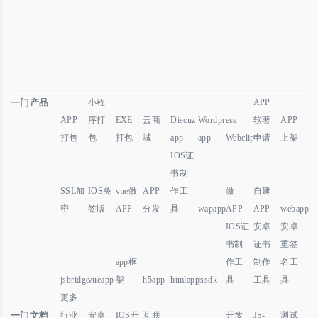
一门产品
小程
APP
APP
序打
EXE
云商
Discuz
Wordpress
软著
APP
打包
包
打包
城
app
app
Webclip
申请
上架
IOS证
书制
SSL加
IOS免
vue做
APP
作工
做
自建
密
签版
APP
分发
具
wapapp
APP
APP
webapp
IOS证
安卓
安卓
书制
证书
重签
app框
作工
制作
名工
jsbridge
vueapp
架
h5app
htmlapp
jssdk
具
工具
具
更多
一门文档
行业
安卓
IOS开
互联
开放
JS-
测试