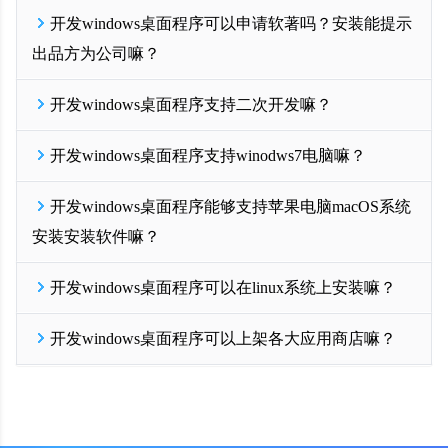
配置好之后点击保存，点击左侧导航【生成安装包】按钮生成新版
支持直接安装
如果试用期7天不够完整测试，您还可以联系我们右侧在线客服，我
exe，安装新版exe即可体验功能了。
开发windows桌面程序可以申请软著吗？安装能提示
一门应用开发者后台可以直接生成32位和64位的exe安装包，根据自
们很乐意为您延长试用期，但原则上整个试用期不超过2周。
开发EXE从一门开始！
免费试用
己电脑系统选择下载，之后可直接安装打包电脑上，并在桌面生成
开发EXE从一门开始！
出品方为公司嘛？
免费试用
软件快捷打开图标
由于exe安装包比较大，我们仅提供开发者下载，您可以在开发者后
1. 开发windows桌面程序可以申请软著的，一门提供全程软著代理，
台【生成安装包】页面直接下载exe到您的本地电脑
开发windows桌面程序支持二次开发嘛？
直接后台下单即可；
如果需要提供给客户下载，您可以将EXE安装包上传到自己服务
2. 电脑安装提示出品方为公司，显示公司名字，这个需要申请
1. 支持的；
器，或者上架各大应用商店，或者使用
优分发
、
驿站APP分发
进行
codesign代码签名证书，也是可以直接在一门开发者后台直接提交申
开发windows桌面程序支持winodws7电脑嘛？
2. 一门EXE提供200+PC软件原生底层框架接口，PC js API接口，只
分流下载。
请的哦
需要在您网页上执行JS即可获得原生电脑软件能力，用开发网页的
开发EXE从一门开始！
免费试用
开发EXE从一门开始！
免费试用
1. 支持的；
技术即可做深度电脑软件原生定制
开发windows桌面程序能够支持苹果电脑macOS系统
2. 打包出来的exe软件原则上支持winodws7以上的任意win系统，但
开发EXE从一门开始！
免费试用
是部分winodws7是之前XP系统升级而来，这个版本如果太老，可能
安装安装软件嘛？
会出现一些不可预知的兼容性问题。建议使用windows10+的电脑系
统能够获得更好的体验。
1. 支持的；
开发EXE从一门开始！
开发windows桌面程序可以在linux系统上安装嘛？
免费试用
2. 在一键云端开发windows桌面程序的同时，您可以勾选生成苹果版
电脑软件生成，支持苹果MacOS系统安装的dmg格式，苹果电脑可
1. 支持的；
以直接安装的。
开发windows桌面程序可以上架各大应用商店嘛？
2. 在一键云端开发windows桌面程序的同时，您可以勾选生成linux系
开发EXE从一门开始！
免费试用
统格式的软甲你，比如deb格式和rpm格式，是可以直接在linux系统
1. 可以的；
上直接安装使用的哦。
2. 打包出来的exe软件可以提交比如软件管家等pC软件市场；苹果版
开发EXE从一门开始！
免费试用
dmg格式的可以上架macstore；linux生成的deb或rpm也可以提交uoS
等PC软件应用商店；。