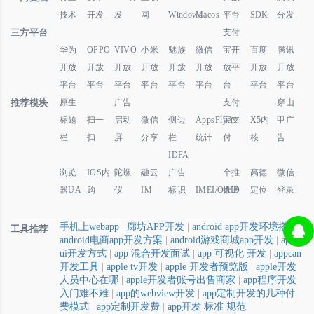
技术
开发
发
网
Windows
Macos
平台
SDK
分发
三方平台
支付
华为
OPPO
VIVO
小米
魅族
微信
宝开
百度
腾讯
开放
开放
开放
开放
开放
开放
放平
开放
开放
平台
平台
平台
平台
平台
平台
台
平台
平台
推荐模块
原生
广告
支付
穿山
标题
扫一
启动
微信
侧边
AppsFlyer
宝支
X5内
甲广
栏
扫
屏
分享
栏
统计
付
核
告
IDFA
浏览
IOS内
陀螺
融云
广告
个推
高德
微信
器UA
购
仪
IM
标识
IMEI/OAID
推送
定位
登录
手机上webapp
|
廊坊APP开发
|
android app开发环境搭建
|
工具推荐
android电商app开发方案
|
android游戏商城app开发
|
app
ui开发方式
|
app 混合开发面试
|
app 可视化 开发
|
appcan
开发工具
|
apple tv开发
|
apple 开发者预览版
|
apple开发
人员中心在哪
|
apple开发者账号出售商家
|
app程序开发
入门难不难
|
app的webview开发
|
app定制开发的几种付
费模式
|
app定制开发费
|
app开发 标准 规范