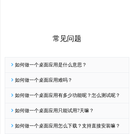
常见问题
如何做一个桌面应用是什么意思？
如何做一个桌面应用是一种混合开发软件解决方案，实现将PC网站
如何做一个桌面应用难吗？
一键打包成windows电脑可安装的EXE文件，实现快捷简单的低代码
开发软件能力；在线网站打包支持windows系统32位和64位安装包一
一门应用深耕跨平台混合开发领域多年，提供轻便的exe开发方案，
键生成，只要有PC网站就可以制作电脑端桌面软件，可大幅降低桌
如何做一个桌面应用有多少功能呢？怎么测试呢？
整个exe打包过程非常的简单：您只需要注册成为一门开发者会员，
面软件开发的技术门槛和各项成本。
登录一门开发平台，点击新建应用，输入您的PC网站地址URL，上
开发EXE从一门开始！
免费试用
目前一门应用提供20+桌面应用常用功能；200+映射JS接口；
传软件LOGO（1024*1024像素）之后点击【生成安装包】按钮，即
如何做一个桌面应用只能试用7天嘛？
如果现有功能不能满足您的需求，您可以联系我们右侧在线客服，
可一键在线生成，整个过程耗时只需要3-5分钟。
我们支持功能的定制开发；
开发EXE从一门开始！
免费试用
是的，一门应用提供7天免费试用，试用期间所有功能全开
一门所有功能都可以免费试用7天，在开发者后台【配置】-【配置
如何做一个桌面应用怎么下载？支持直接安装嘛？
您可以先注册成为一门开发者会员，先进行测试体验，满意后再付
电脑版】找到需要测试的功能，点击左侧功能图标即可进行配置；
费开通正式版；