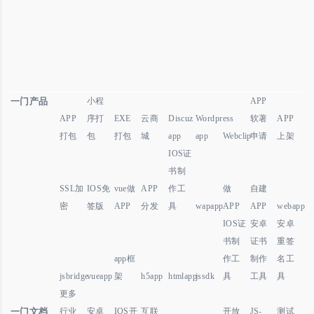
一门产品
小程
APP
APP
序打
EXE
云商
Discuz
Wordpress
软著
APP
打包
包
打包
城
app
app
Webclip
申请
上架
IOS证
书制
SSL加
IOS免
vue做
APP
作工
做
自建
密
签版
APP
分发
具
wapapp
APP
APP
webapp
IOS证
安卓
安卓
书制
证书
重签
app框
作工
制作
名工
jsbridge
vueapp
架
h5app
htmlapp
jssdk
具
工具
具
更多
一门文档
行业
安卓
IOS开
互联
开放
JS-
测试