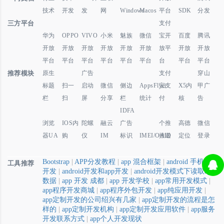
技术
开发
发
网
Windows
Macos
平台
SDK
分发
三方平台
支付
华为
OPPO
VIVO
小米
魅族
微信
宝开
百度
腾讯
开放
开放
开放
开放
开放
开放
放平
开放
开放
平台
平台
平台
平台
平台
平台
台
平台
平台
推荐模块
原生
广告
支付
穿山
标题
扫一
启动
微信
侧边
AppsFlyer
宝支
X5内
甲广
栏
扫
屏
分享
栏
统计
付
核
告
IDFA
浏览
IOS内
陀螺
融云
广告
个推
高德
微信
器UA
购
仪
IM
标识
IMEI/OAID
推送
定位
登录
Bootstrap
|
APP分发教程
|
app 混合框架
|
android 手机app
工具推荐
开发
|
android开发和app开发
|
android开发模式下读取app
数据
|
app 开发 成都
|
app 开发学校
|
app常用开发模式
|
app程序开发商城
|
app程序外包开发
|
app纯应用开发
|
app定制开发的公司绍兴有几家
|
app定制开发的流程是怎
样的
|
app定制开发机构
|
app定制开发应用软件
|
app服务
开发联系方式
|
app个人开发现状