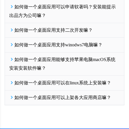
配置好之后点击保存，点击左侧导航【生成安装包】按钮生成新版
支持直接安装
如果试用期7天不够完整测试，您还可以联系我们右侧在线客服，我
exe，安装新版exe即可体验功能了。
如何做一个桌面应用可以申请软著吗？安装能提示
一门应用开发者后台可以直接生成32位和64位的exe安装包，根据自
们很乐意为您延长试用期，但原则上整个试用期不超过2周。
开发EXE从一门开始！
免费试用
己电脑系统选择下载，之后可直接安装打包电脑上，并在桌面生成
开发EXE从一门开始！
出品方为公司嘛？
免费试用
软件快捷打开图标
由于exe安装包比较大，我们仅提供开发者下载，您可以在开发者后
1. 如何做一个桌面应用可以申请软著的，一门提供全程软著代理，
台【生成安装包】页面直接下载exe到您的本地电脑
如何做一个桌面应用支持二次开发嘛？
直接后台下单即可；
如果需要提供给客户下载，您可以将EXE安装包上传到自己服务
2. 电脑安装提示出品方为公司，显示公司名字，这个需要申请
1. 支持的；
器，或者上架各大应用商店，或者使用
优分发
、
驿站APP分发
进行
codesign代码签名证书，也是可以直接在一门开发者后台直接提交申
如何做一个桌面应用支持winodws7电脑嘛？
2. 一门EXE提供200+PC软件原生底层框架接口，PC js API接口，只
分流下载。
请的哦
需要在您网页上执行JS即可获得原生电脑软件能力，用开发网页的
开发EXE从一门开始！
免费试用
开发EXE从一门开始！
免费试用
1. 支持的；
技术即可做深度电脑软件原生定制
如何做一个桌面应用能够支持苹果电脑macOS系统
2. 打包出来的exe软件原则上支持winodws7以上的任意win系统，但
开发EXE从一门开始！
免费试用
是部分winodws7是之前XP系统升级而来，这个版本如果太老，可能
安装安装软件嘛？
会出现一些不可预知的兼容性问题。建议使用windows10+的电脑系
统能够获得更好的体验。
1. 支持的；
开发EXE从一门开始！
如何做一个桌面应用可以在linux系统上安装嘛？
免费试用
2. 在一键云端如何做一个桌面应用的同时，您可以勾选生成苹果版
电脑软件生成，支持苹果MacOS系统安装的dmg格式，苹果电脑可
1. 支持的；
以直接安装的。
如何做一个桌面应用可以上架各大应用商店嘛？
2. 在一键云端如何做一个桌面应用的同时，您可以勾选生成linux系
开发EXE从一门开始！
免费试用
统格式的软甲你，比如deb格式和rpm格式，是可以直接在linux系统
1. 可以的；
上直接安装使用的哦。
2. 打包出来的exe软件可以提交比如软件管家等pC软件市场；苹果版
开发EXE从一门开始！
免费试用
dmg格式的可以上架macstore；linux生成的deb或rpm也可以提交uoS
等PC软件应用商店；。