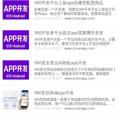
全景图像通常
360开发平台上架app在哪里配置商品
如果您是一个开发者，想要在360开发平台上架自己开
发的app，就必须了解如何配置商品。配置商品是在36
0开发平台上架自己的app的第一步，它能够帮助您确
2023-05-04
来自于
www.yimenapp.com
保自己的app能够在市场中被发现并且销售得好。下面
是关于如何在360开发平台上架app的商品配置方法的
详
360开发者平台提交app需要哪些资质
360开发者平台是一个专业的移动应用开发平台，注重
安全和技术实力，要成为在该平台上开发应用程序，
您需要提交一些相关的资质文件，保证正常的应用程
2023-05-04
来自于
www.yimenapp.com
序提交和运行。下面是该平台提交应用程序需要的资
质：1. 法人营业执照：您需要提供一份有效的法定证
件，证明您的组织或
360度全景运动相机app开发
360度全景运动相机已经成为了户外探险和拍摄的热门
装备和应用之一。随着技术的不断发展，越来越多的
厂商推出了各种各样的360度全景相机，同时也有很多
2023-05-04
来自于
www.yimenapp.com
的企业专门从事360度全景相机的应用开发。其中，36
0度全景相机app是使用该相机录制、编辑和分享全景
视频的重
360竞拍商城app开发
360竞拍商城是一款基于竞拍模式的在线购物应用。运
用这款应用，用户可以通过竞拍的形式获得商品，获
得更优惠的价格和购物体验。该应用的主要原理是将
2023-05-04
来自于
www.yimenapp.com
商品以低价出售并通过竞拍来卖出。竞拍的过程主要
分为以下几个步骤：1. 商品展示：用户可以浏览并选