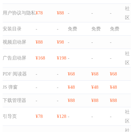
社
用户协议与隐私
¥78
¥88
-
-
-
区
安装目录
-
-
免费
免费
免费
视频启动屏
¥88
¥98
-
-
-
社
广告启动屏
¥168
¥198
-
-
-
区
PDF 阅读器
-
-
¥68
¥68
¥68
JS 弹窗
-
-
¥48
¥48
¥48
下载管理器
-
-
¥88
¥88
¥88
社
引导页
¥78
¥128
-
-
-
区
社