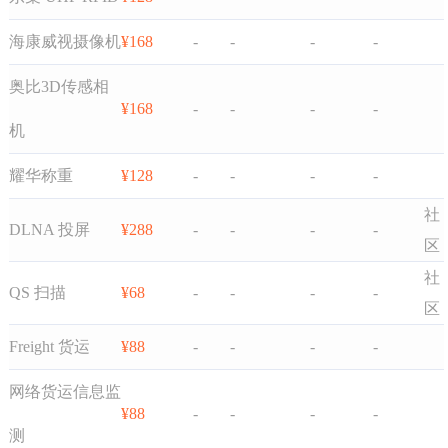
海康威视摄像机
¥168
-
-
-
-
奥比3D传感相
¥168
-
-
-
-
机
耀华称重
¥128
-
-
-
-
社
DLNA 投屏
¥288
-
-
-
-
区
社
QS 扫描
¥68
-
-
-
-
区
Freight 货运
¥88
-
-
-
-
网络货运信息监
¥88
-
-
-
-
测