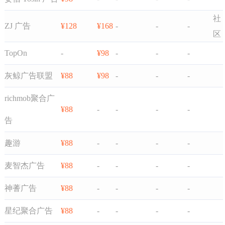
社
ZJ 广告
¥128
¥168
-
-
-
区
TopOn
-
¥98
-
-
-
灰鲸广告联盟
¥88
¥98
-
-
-
richmob聚合广
¥88
-
-
-
-
告
趣游
¥88
-
-
-
-
麦智杰广告
¥88
-
-
-
-
神蓍广告
¥88
-
-
-
-
星纪聚合广告
¥88
-
-
-
-