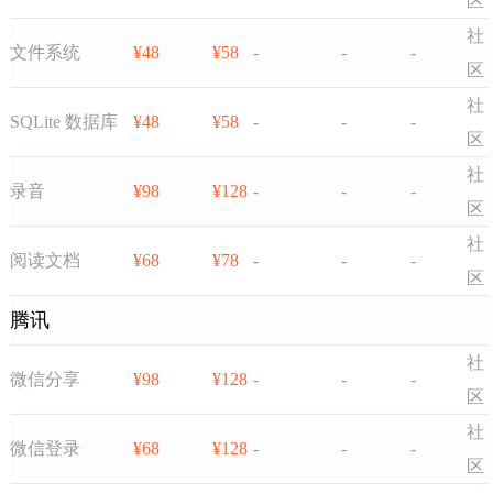
区
社
文件系统
¥48
¥58
-
-
-
区
社
SQLite 数据库
¥48
¥58
-
-
-
区
社
录音
¥98
¥128
-
-
-
区
社
阅读文档
¥68
¥78
-
-
-
区
腾讯
社
微信分享
¥98
¥128
-
-
-
区
社
微信登录
¥68
¥128
-
-
-
区