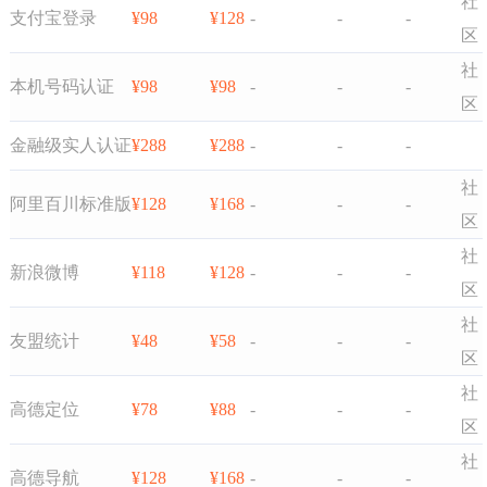
社
支付宝登录
¥98
¥128
-
-
-
区
社
本机号码认证
¥98
¥98
-
-
-
区
金融级实人认证
¥288
¥288
-
-
-
社
阿里百川标准版
¥128
¥168
-
-
-
区
社
新浪微博
¥118
¥128
-
-
-
区
社
友盟统计
¥48
¥58
-
-
-
区
社
高德定位
¥78
¥88
-
-
-
区
社
高德导航
¥128
¥168
-
-
-