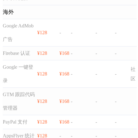
海外
Google AdMob
¥128
-
-
-
-
广告
Firebase 认证
¥128
¥168
-
-
-
Google 一键登
社
¥128
¥168
-
-
-
区
录
GTM 跟踪代码
¥128
¥168
-
-
-
管理器
PayPal 支付
¥128
¥168
-
-
-
AppsFlyer 统计
¥128
-
-
-
-