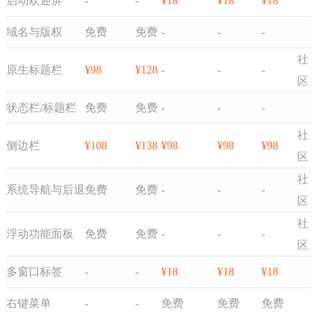
启动欢迎屏
-
-
¥18
¥18
¥18
域名与版权
免费
免费
-
-
-
社
原生标题栏
¥98
¥128
-
-
-
区
状态栏/标题栏
免费
免费
-
-
-
社
侧边栏
¥108
¥138
¥98
¥98
¥98
区
社
系统导航与后退
免费
免费
-
-
-
区
社
浮动功能面板
免费
免费
-
-
-
区
多窗口标签
-
-
¥18
¥18
¥18
右键菜单
-
-
免费
免费
免费