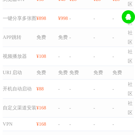
区
社
一键分享多张图
¥898
¥998
-
-
-
区
社
APP跳转
免费
免费
-
-
-
区
社
视频播放器
¥108
-
-
-
-
区
URI 启动
免费
免费
免费
免费
免费
社
开机自动启动
¥88
-
-
-
-
区
社
自定义渠道安装
¥168
-
-
-
-
区
VPN
¥168
-
-
-
-