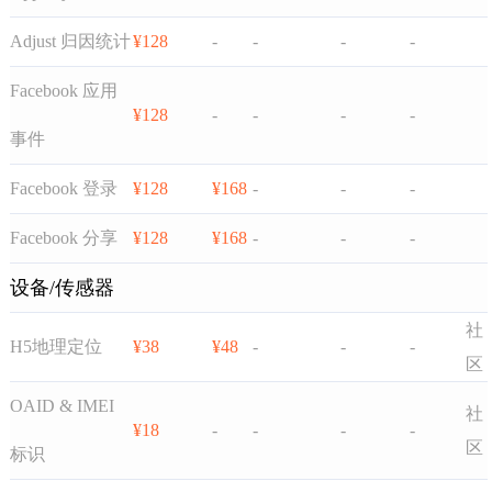
Adjust 归因统计
¥128
-
-
-
-
Facebook 应用
¥128
-
-
-
-
事件
Facebook 登录
¥128
¥168
-
-
-
Facebook 分享
¥128
¥168
-
-
-
设备/传感器
社
H5地理定位
¥38
¥48
-
-
-
区
OAID & IMEI
社
¥18
-
-
-
-
区
标识