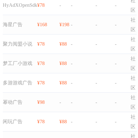
社
HyAdXOpenSdk
¥78
-
-
-
-
区
社
海星广告
¥168
¥198
-
-
-
区
社
聚力阅盟小说
¥78
¥88
-
-
-
区
社
梦工厂小游戏
¥78
¥88
-
-
-
区
社
多游游戏广告
¥78
¥88
-
-
-
区
社
幂动广告
¥98
-
-
-
-
区
社
闲玩广告
¥78
¥88
-
-
-
区
社