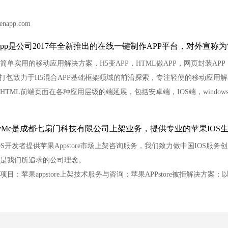
enapp.com
nApp是公司2017年全新推出的在线一键制作APP平台，对外宣称为
简单实用的移动应用解决方案，H5变APP，HTML做APP，网页封装AP
P打包致力于H5混合APP基础框架领域的前沿探索，专注轻便的移动应用
HTML前端页面在各种应用层级的端延展，包括安卓端，IOS端，windo
eByMe是成都七扇门科技有限公司上架业务，提供专业的苹果IOS
OS开发者提供苹果Appstore市场上架咨询服务，我们致力做中国IOS服
是我们所追求的公司理念。
项目：苹果appstore上架技术服务与咨询；苹果APPstore被拒解决方