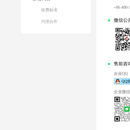
+86 400-
收费标准
微信公
代理合作
售前咨
企业QQ
企业微