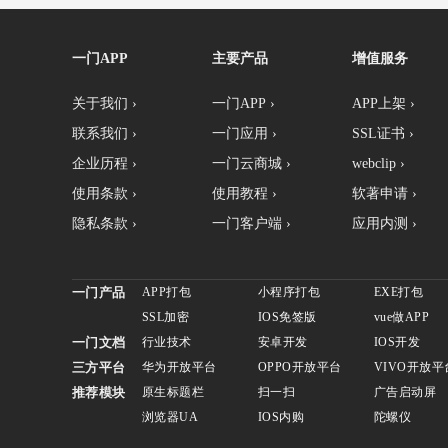
一门APP
主要产品
增值服务
关于我们 ›
一门APP ›
APP上架 ›
联系我们 ›
一门应用 ›
SSL证书 ›
企业历程 ›
一门云商城 ›
webclip ›
使用条款 ›
使用教程 ›
软著申请 ›
隐私条款 ›
一门客户端 ›
应用内测 ›
一门产品
APP打包
小程序打包
EXE打包
SSL加密
IOS免签版
vue做APP
一门文档
行业技术
安卓开发
IOS开发
三方平台
华为开放平台
OPPO开放平台
VIVO开放平
推荐模块
原生标题栏
扫一扫
广告启动屏
浏览器UA
IOS内购
陀螺仪