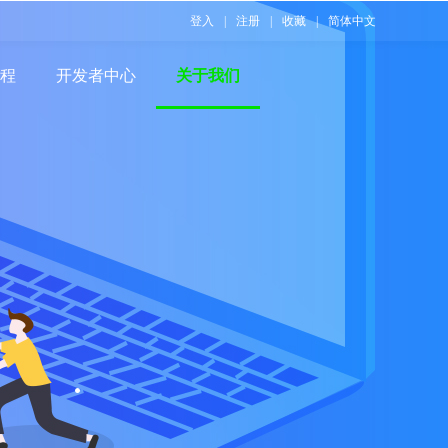
登入
|
注册
|
收藏
|
简体中文
程
开发者中心
关于我们