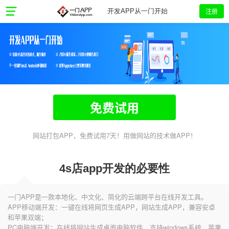
注册
开发APP从一门开始
免费试用
网站打包APP，免费试用7天！用做网站的技术做APP！
4s店app开发的必要性
一门APP是一款本地化、中文化、简化的云端跨平台在线开发工具。
APP移动端开发：一键在线将网页生成APP，网站生成APP，兼容安卓
和苹果双端；
PC电脑端开发：在线将网站生成桌面电脑软件，支持windows系统、苹果