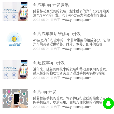
我将逐一介绍这四种开发方式
4s汽车app开发资讯
随着移动互联网的发展，越来越多的汽车公司开始关
注汽车app的开发。汽车app旨在为驾驶者和车主提供
更好的服务和体验，例如导航、车辆控制、故障诊断
2023-05-04
来自于
www.yimenapp.com
和车辆管理等功能。本文将介绍4s汽车app开发的原理
和详细步骤。4s汽车app是指汽车销售、售后服务、配
件供应和
4s店汽车售后维修app开发
4S店是汽车行业中的一个非常重要的组成部分，它为
汽车购买者提供销售、维修、保养、配件供应等一系
列服务，比如雪佛兰旗下的4S店就以“销售雪佛兰品牌
2023-05-04
来自于
www.yimenapp.com
车型，提供专业的车辆售后服务”为宗旨。而针对4S店
的售后维修服务，随着 科技的不断发展和城市快节奏
的生活节奏，越
4g遥控车app开发
近年来，随着网络技术的发展和移动互联网的普及，
越来越多的物理设备实现了通过手机App进行控制。4
G遥控车App也不例外，它可以让用户通过智能手机A
2023-05-04
来自于
www.yimenapp.com
PP对遥控车进行控制操作。本文将介绍4G遥控车App
的开发原理。1. 硬件设计4G遥控车App需要的硬件组
成包
4s店app开发
随着智能手机的普及，许多传统行业纷纷推出了自己
的手机应用，以满足用户更加方便快捷的消费需求。4
S店作为汽车行业中的一种销售模式，也跟随潮流推出
2023-05-04
来自于
www.yimenapp.com
了自己的手机应用，这些应用能够为用户提供更为全