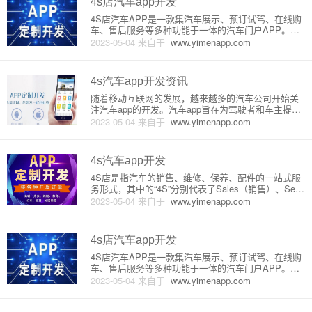
4s店汽车app开发
4S店汽车APP是一款集汽车展示、预订试驾、在线购
车、售后服务等多种功能于一体的汽车门户APP。它
是一种全新的汽车消费模式，旨在为广大车主提供便
2023-05-04
来自于
www.yimenapp.com
捷的购车、用车和售后服务。下面将详细介绍4S店汽
车APP的开发原理和详细过程。一、4S店汽车APP的
开发原理4S
4s汽车app开发资讯
随着移动互联网的发展，越来越多的汽车公司开始关
注汽车app的开发。汽车app旨在为驾驶者和车主提供
更好的服务和体验，例如导航、车辆控制、故障诊断
2023-05-04
来自于
www.yimenapp.com
和车辆管理等功能。本文将介绍4s汽车app开发的原理
和详细步骤。4s汽车app是指汽车销售、售后服务、配
件供应和
4s汽车app开发
4S店是指汽车的销售、维修、保养、配件的一站式服
务形式，其中的“4S”分别代表了Sales（销售）、Servi
ce（服务）、Spare parts（零部件）和Survey（调
2023-05-04
来自于
www.yimenapp.com
查）四个英文单词的首字母。如今，随着移动互联网
的普及，各大汽车品牌都推出了自己的手
4s店汽车app开发
4S店汽车APP是一款集汽车展示、预订试驾、在线购
车、售后服务等多种功能于一体的汽车门户APP。它
是一种全新的汽车消费模式，旨在为广大车主提供便
2023-05-04
来自于
www.yimenapp.com
捷的购车、用车和售后服务。下面将详细介绍4S店汽
车APP的开发原理和详细过程。一、4S店汽车APP的