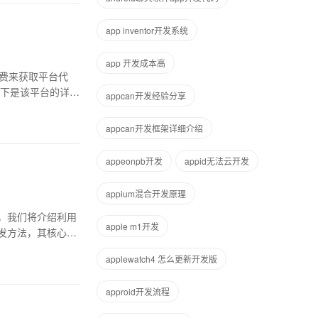
app inventor开发系统
app 开发成本高
消费来获取平台代
下是该平台的详细
appcan开发经验分享
appcan开发框架详细介绍
appeonpb开发
appid无法云开发
appium混合开发原理
，我们将介绍利用
apple m1开发
发方法，其核心思
applewatch4 怎么更新开发版
approid开发流程