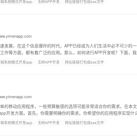
商城系统模式开发app
玉树APP开发
网址链接打包成exe文件
w.yimenapp.com
速发展，在这个信息爆炸的时代，APP已经成为人们生活中必不可少的
工作等方面，都有着广泛的应用。那么，如何进行APP开发呢？下面，
讲解APP开发的过程。一、APP开发原理
商城系统模式开发app
玉树APP开发
网址链接打包成exe文件
w.yimenapp.com
单的移动应用程序，一些预算敏感的选项可能非常适合你的需求。在本文
的app开发方案。首先，你需要明确你的需求。你希望你的应用程序实现什
应用程序？你要选择一种自定义应用程序还
商城系统模式开发app
玉树APP开发
网址链接打包成exe文件