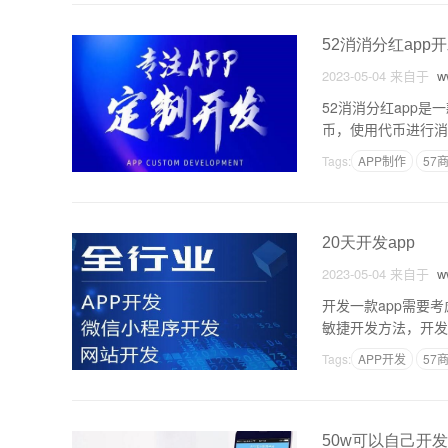
52消消分红app
2023-05-04
来自于
ww
52消消分红app
币，使用代币进行消
介绍。1. 平台架构
Tags:
APP制作
57
20天开发app
2023-05-04
来自于
ww
开发一款app需要
敏捷开发方法，开发
想是快速发放小步骤
Tags:
APP开发
57
50w可以自己开发