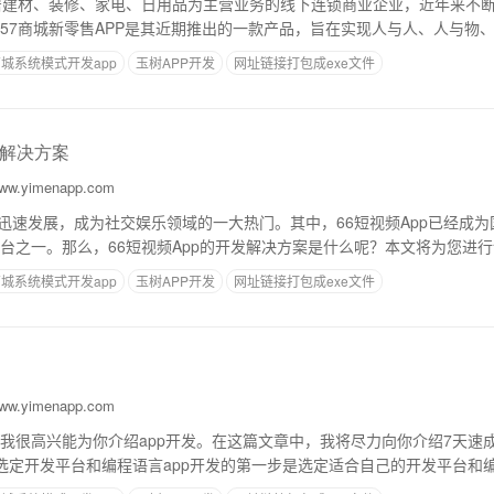
居建材、装修、家电、日用品为主营业务的线下连锁商业企业，近年来不
57商城新零售APP是其近期推出的一款产品，旨在实现人与人、人与物
售APP新零售APP是一种基于移动终端的
商城系统模式开发app
玉树APP开发
网址链接打包成exe文件
发解决方案
w.yimenapp.com
来迅速发展，成为社交娱乐领域的一大热门。其中，66短视频App已经成
台之一。那么，66短视频App的开发解决方案是什么呢？本文将为您进行
频App的技术架构大致如下：前
商城系统模式开发app
玉树APP开发
网址链接打包成exe文件
w.yimenapp.com
我很高兴能为你介绍app开发。在这篇文章中，我将尽力向你介绍7天速成
选定开发平台和编程语言app开发的第一步是选定适合自己的开发平台和
d和Windows Ph