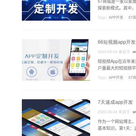
57商城是一家以家
探索新模式。其中，
互。一、什么是新零
Tags:
APP开发
57
66短视频app开
2023-05-04
来自于
ww
短视频App在近年
户量最大的短视频平
架构首先，66短视
Tags:
APP开发
57
7天速成app开发
2023-05-04
来自于
ww
作为一个网站博主，
基本知识。第1天：
平台包括iOS、Androi