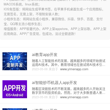
MACOS系统、linux系统；
IOS免签版：将网站生成苹果书签，在苹果手机桌面生成一个应用图标，
无需签名，无需上架，不限制安装人数；
小程序生态：将网站生成小程序，兼容微信、抖音、快手、百度、支付
宝、QQ等主流小程序生态；
增值服务：APP软著代办、APP上架appstore、APP上架谷歌、APP上架
应用商店、APP广告变现，包成功，没过全额退款！
ai教育app开发
随着人工智能技术的发展，越来越多的领域开始尝试
运用AI技术。其中，教育领域也在尝试将AI技术引入
教育中，以实现更加个性化、有效的教学。为了实现
2023-05-06
来自于
www.yimenapp.com
这一目标，许多教育机构和企业开始开发AI教育Ap
p，以便学生能够更加轻松地学习和理解知识。AI教育
App的原理是利
ai智能炒币机器人app开发
随着区块链技术的不断发展，越来越多的人开始关注
数字货币的投资机会。然而，对于大多数普通人来
说，炒币并不是一件容易的事情。因为需要看盘、分
2023-05-06
来自于
www.yimenapp.com
析市场走势、了解各种指标等等。而这些对于不懂技
术的人来说是一项极为困难的挑战。因此，基于这一
需求，市场上出现了越来越多的