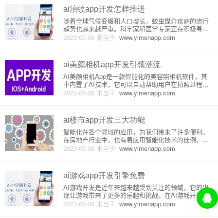
原理和技术。1
ai治蚊app开发怎样推进
随着全球气候变暖和人口增长，蚊虫媒介疾病的流行
趋势也越来越严重。科学家和医学专家正在积极寻找
经济、快速、有效的解决方案。一种新的解决方案是
2023-05-06
来自于
www.yimenapp.com
使用AI治蚊App来控制蚊虫数量，进而遏制疾病的扩
散。本文将介绍AI治蚊App的原理和开发推进过程。#
## 原理介绍A
ai美颜相机app开发引领潮流
AI美颜相机App是一款智能化的美容照相机软件，其
中内置了AI技术，它可以自动帮助用户在拍照过程中
进行美颜处理，使照片影像更加美丽。这类App涵盖
2023-05-06
来自于
www.yimenapp.com
了变美、美肌、美型等方面，目前已成为人们使用手
机拍照和自拍的首选。AI美颜相机App的成功，离不
开其独特的技术
ai楼市app开发三大功能
智能化在各个领域的应用，为我们带来了许多便利。
在房地产行业中，也有着应用智能化技术的佳例，其
中一个就是AI楼市APP。下面，我将会为大家介绍一
2023-05-06
来自于
www.yimenapp.com
下AI楼市APP的三大功能。一、房价估算功能房价估
算是AI楼市APP中最为重要的功能之一。在这个功能
模块中，用户可
ai游戏app开发引擎免费
AI游戏开发是近年来越来越受到关注的领域，它的出
现让游戏带来了更多的乐趣和挑战。在AI游戏开发
中，引擎是一个非常重要的工具，它能够帮助我们快
2023-05-06
来自于
www.yimenapp.com
速高效地实现各种AI功能。本文介绍一种免费的AI游