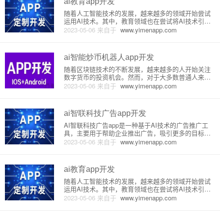
ai教育app开发
随着人工智能技术的发展，越来越多的领域开始尝试
运用AI技术。其中，教育领域也在尝试将AI技术引入
教育中，以实现更加个性化、有效的教学。为了实现
2023-05-06
来自于
www.yimenapp.com
这一目标，许多教育机构和企业开始开发AI教育Ap
p，以便学生能够更加轻松地学习和理解知识。AI教育
App的原理是利
ai智能炒币机器人app开发
随着区块链技术的不断发展，越来越多的人开始关注
数字货币的投资机会。然而，对于大多数普通人来
说，炒币并不是一件容易的事情。因为需要看盘、分
2023-05-06
来自于
www.yimenapp.com
析市场走势、了解各种指标等等。而这些对于不懂技
术的人来说是一项极为困难的挑战。因此，基于这一
需求，市场上出现了越来越多的
ai智联科技广告app开发
AI智联科技广告app是一种基于AI技术的广告推广工
具，主要用于帮助企业推出广告，吸引更多的目标受
众，增加转化率和销售额。以下是该应用程序的原理
2023-05-06
来自于
www.yimenapp.com
和详细介绍。1. 原理AI智联科技广告app的推广原理
是基于人工智能模型和大数据分析模型的。它使用自
然语言处理技
ai教育app开发
随着人工智能技术的发展，越来越多的领域开始尝试
运用AI技术。其中，教育领域也在尝试将AI技术引入
教育中，以实现更加个性化、有效的教学。为了实现
2023-05-06
来自于
www.yimenapp.com
这一目标，许多教育机构和企业开始开发AI教育Ap
p，以便学生能够更加轻松地学习和理解知识。AI教育