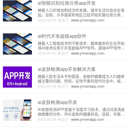
App的原理是利
ai智能识别垃圾分类app开发
随着人口的增加和经济的发展，城市生活垃圾也在增
加。目前，许多国家和地区已经开始实施垃圾分类政
策，但是随着人们快节奏的生活，垃圾分类变成了一
2023-05-06
来自于
www.yimenapp.com
项繁琐的任务，因此，开发一种智能识别垃圾分类的
应用程序非常必要。AI智能识别垃圾分类APP是一种
基于人工智能技术的应用
ai时代开发超级app软件
随着人工智能技术的不断进步，越来越多的企业开始
将AI技术应用于开发超级APP软件。超级APP软件是
一种集成多种功能的移动应用程序，可以同时处理多
2023-05-06
来自于
www.yimenapp.com
个任务和功能，并且能够持续学习和优化，提供更好
的用户体验和应用价值。在本文中，我们将详细介绍A
I时代开发超级AP
ai皮肤检测app开发解决方案
随着人民生活水平的提高，皮肤的健康成为人们越来
越注重的问题。然而，在快节奏的现代社会中，很多
人没有时间去专门的皮肤诊所检查皮肤健康情况。为
2023-05-06
来自于
www.yimenapp.com
了解决这个问题，AI皮肤检测app应运而生。一、原理
介绍AI皮肤检测app基于图像识别算法，通过摄像头获
取用户的皮肤照
ai皮肤检测app开发
AI皮肤检测APP是基于深度学习技术，通过对高清皮
肤图像的分析，评价皮肤的健康状态。目前，市面上
的皮肤检测App大多采用AI算法，将皮肤图像与丰富
2023-05-06
来自于
www.yimenapp.com
的皮肤病例数据库进行对比，对用户的皮肤状况进行
精确的判断。下面我们将详细介绍AI皮肤检测APP的