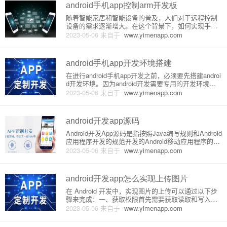
android手机app控制arm开发板
随着智能家居和智能设备的普及，人们对于远程控制
设备的需求逐渐增大。在这个背景下，如何实现手机A
PP控制ARM开发板便成为了一个热门话题。实现手机
2023-05-06
来自于
www.yimenapp.com
APP控制ARM开发板的基本原理是：在ARM开发板上
运行一个Web服务器，通过手机APP发送HTTP请求，
从而实
android手机app开发环境搭建
在进行android手机app开发之前，必须要先搭建androi
d开发环境。因为android开发需要专用的开发环境，
包括IDE、SDK、Java开发环境和设备模拟器等。在
2023-05-06
来自于
www.yimenapp.com
本篇文章中，我们将详细介绍如何搭建android开发环
境。1. 安装Java开发环境
android开发app源码
Android开发App源码是指按照Java编写规则和Android
应用程序开发的规范开发的Android移动应用程序的代
码文件。Android平台的应用程序开发通常采用Java语
2023-05-06
来自于
www.yimenapp.com
言、Android SDK和Eclipse等开发工具。下面就以一
个跑步记录A
android开发app怎么实现上传图片
在 Android 开发中，实现图片的上传可以通过以下步
骤来完成：一、获取权限首先需要获取读取和写入存
储空间的权限，以涵盖图片选择和保存。Manifest.xm
2023-05-06
来自于
www.yimenapp.com
l:```xml```二、UI设计通过布局文件制作上传图片的界
面。该界面通常包括一个“选择图片”