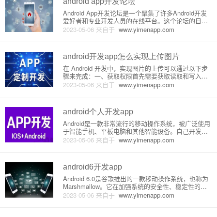
android app开发论坛
Android App开发论坛是一个聚集了许多Android开发
爱好者和专业开发人员的在线平台。这个论坛的目的
是帮助人们学习和了解Android开发的知识，并与其他
2023-05-06
来自于
www.yimenapp.com
开发人员分享他们的经验和建议。在这个论坛上，你
可以找到大量有关Android开发的教程、建议
android开发app怎么实现上传图片
在 Android 开发中，实现图片的上传可以通过以下步
骤来完成：一、获取权限首先需要获取读取和写入存
储空间的权限，以涵盖图片选择和保存。Manifest.xm
2023-05-06
来自于
www.yimenapp.com
l:```xml```二、UI设计通过布局文件制作上传图片的界
面。该界面通常包括一个“选择图片”
android个人开发app
Android是一款非常流行的移动操作系统，被广泛使用
于智能手机、平板电脑和其他智能设备。自己开发一
个Android应用程序需要具备一定的编程和设计技能，
2023-05-06
来自于
www.yimenapp.com
要想成功开发自己的应用程序，需要经过多个步骤和
环节。下面将介绍Android应用程序的基本原理，以及
如
android6开发app
Android 6.0是谷歌推出的一款移动操作系统，也称为
Marshmallow。它在加强系统的安全性、稳定性的基
础上增加了许多新功能，让用户体验更加人性化。下
2023-05-06
来自于
www.yimenapp.com
面我将详细介绍在Android 6.0上开发App的原理和步
骤。开发前的准备在开始开发App之前