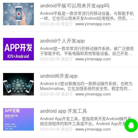
android平板可以用来开发app吗
Android平板是一款非常流行的移动设备，与智能手机
一样，它也可以用来开发Android应用程序。然而，在
使用Android平板开发应用程序之前，需要确保该平板
2023-05-06
来自于
www.yimenapp.com
符合开发要求，并且安装了一些必要的软件。1.硬件
要求与其他Android设备一样，Androi
android个人开发app
Android是一款非常流行的移动操作系统，被广泛使用
于智能手机、平板电脑和其他智能设备。自己开发一
个Android应用程序需要具备一定的编程和设计技能，
2023-05-06
来自于
www.yimenapp.com
要想成功开发自己的应用程序，需要经过多个步骤和
环节。下面将介绍Android应用程序的基本原理，以及
如
android6开发app
Android 6.0是谷歌推出的一款移动操作系统，也称为
Marshmallow。它在加强系统的安全性、稳定性的基
础上增加了许多新功能，让用户体验更加人性化。下
2023-05-06
来自于
www.yimenapp.com
面我将详细介绍在Android 6.0上开发App的原理和步
骤。开发前的准备在开始开发App之前
android app 开发工具
Android App开发工具，是指用来开发Android操作系
统应用程序的软件工具或平台。Android App开发工具
需要能够帮助开发者完成应用程序的各个环节，从初
2023-05-06
来自于
www.yimenapp.com
始的设计到最终的发布。目前市面上比较流行的官方A