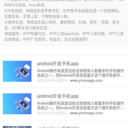
MACOS系统、linux系统；
IOS免签版：将网站生成苹果书签，在苹果手机桌面生成一个应用图标，
无需签名，无需上架，不限制安装人数；
小程序生态：将网站生成小程序，兼容微信、抖音、快手、百度、支付
宝、QQ等主流小程序生态；
增值服务：APP软著代办、APP上架appstore、APP上架谷歌、APP上架
应用商店、APP广告变现，包成功，没过全额退款！
android开发手机app
Android操作系统是目前全球使用人数最多的手机操作
系统之一。而Android开发则是基于这个操作系统平
台，开发手机应用程序的过程。下面将介绍Android开
2023-05-06
来自于
www.yimenapp.com
发手机app的原理和详细步骤。一、环境搭建在进行A
ndroid开发之前，需要进行环境搭建。首先需
android开发手机app
Android操作系统是目前全球使用人数最多的手机操作
系统之一。而Android开发则是基于这个操作系统平
台，开发手机应用程序的过程。下面将介绍Android开
2023-05-06
来自于
www.yimenapp.com
发手机app的原理和详细步骤。一、环境搭建在进行A
ndroid开发之前，需要进行环境搭建。首先需