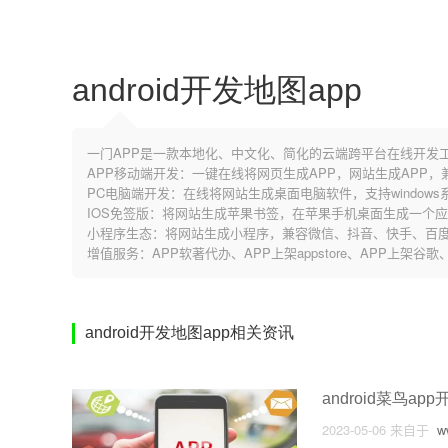
android开发地图app
一门APP是一款本地化、中文化、简化的云端跨平台在线开发
APP移动端开发：一键在线将网页生成APP，网站生成APP
PC电脑端开发：在线将网站生成桌面电脑软件，支持windows系
IOS免签版：将网站生成苹果书签，在苹果手机桌面生成一个
小程序生态：将网站生成小程序，兼容微信、抖音、快手、百度
增值服务：APP软著代办、APP上架appstore、APP上架
android开发地图app相关资讯
android菜鸟app
2023-05-06
来自于
ww