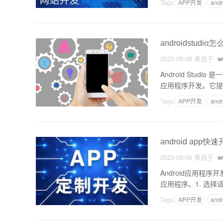
Tags:
APP开发
and
androidstudio
2023-05-06
来自于
ww
Android Studio
应用程序开发。它提供
Tags:
APP开发
and
android app快
2023-05-06
来自于
ww
Android应用程
应用程序。1. 选择
需要选择一个适当的
Tags:
APP开发
and