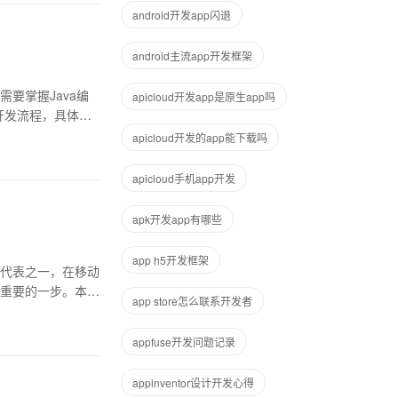
android开发app闪退
android主流app开发框架
需要掌握Java编
apicloud开发app是原生app吗
的开发流程，具体可
apicloud开发的app能下载吗
apicloud手机app开发
apk开发app有哪些
app h5开发框架
代表之一，在移动
重要的一步。本文
app store怎么联系开发者
appfuse开发问题记录
appinventor设计开发心得