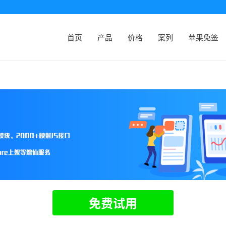
首页
产品
价格
案列
苹果免签
免费试用