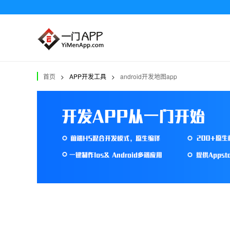
首页
>
APP开发工具
>
android开发地图app