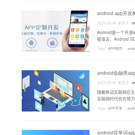
android app
2023-05-06
来自于
ww
Android是一个
程语言、Androi
以分为如下几步：1.
Tags:
APP制作
and
android金融类a
2023-05-06
来自于
ww
随着移动互联网在生
互联网时代也在努力
将详细介绍Andro
Tags:
APP开发
and
android背单词a