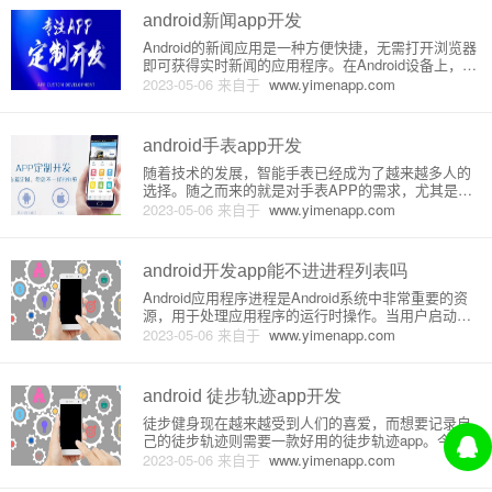
自己的业务逻辑和数
android新闻app开发
Android的新闻应用是一种方便快捷，无需打开浏览器
即可获得实时新闻的应用程序。在Android设备上，人
们可以下载各种类型的新闻应用程序，以获得各种类
2023-05-06
来自于
www.yimenapp.com
型的新闻信息。本文将讲解新闻应用程序的开发原理
以及如何开发一款基于Android平台的新闻应用。新闻
应
android手表app开发
随着技术的发展，智能手表已经成为了越来越多人的
选择。随之而来的就是对手表APP的需求，尤其是针
对Android系统的手表APP。那么，如何开发出一款An
2023-05-06
来自于
www.yimenapp.com
droid手表APP呢？以下是一些基本的开发原理和详细
介绍。1. Android Wear平台介绍And
android开发app能不进进程列表吗
Android应用程序进程是Android系统中非常重要的资
源，用于处理应用程序的运行时操作。当用户启动一
个Android应用程序时，系统会为该应用程序创建一个
2023-05-06
来自于
www.yimenapp.com
新的进程，并分配必要的系统资源和内存，使应用程
序可以正常运行。但是，一些应用程序为了避免出现
在进
android 徒步轨迹app开发
徒步健身现在越来越受到人们的喜爱，而想要记录自
己的徒步轨迹则需要一款好用的徒步轨迹app。今天我
来为大家介绍一下如何开发一款基于Android平台的徒
2023-05-06
来自于
www.yimenapp.com
步轨迹app。首先我们需要明确一下徒步轨迹app的功