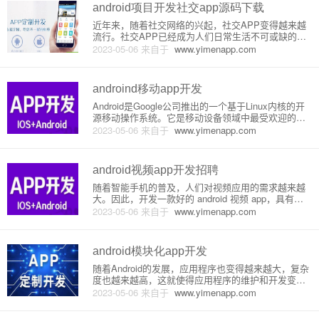
android项目开发社交app源码下载
近年来，随着社交网络的兴起，社交APP变得越来越
流行。社交APP已经成为人们日常生活不可或缺的一
部分，很多人把它们看作是一个必要的社交工具。本
2023-05-06
来自于
www.yimenapp.com
文将介绍一款Android社交APP的开发原理，以及源码
下载。1.开发工具和环境Android社交APP的开发可以
androind移动app开发
Android是Google公司推出的一个基于Linux内核的开
源移动操作系统。它是移动设备领域中最受欢迎的操
作系统之一，因其强大的用户基础和丰富的应用程序
2023-05-06
来自于
www.yimenapp.com
支持而备受推崇。作为一名移动App开发者，Android
开发可以说是必备技能之一。在这里，我们将介绍
android视频app开发招聘
随着智能手机的普及，人们对视频应用的需求越来越
大。因此，开发一款好的 android 视频 app，具有巨
大的商业价值和市场竞争力。本文将从原理或详细介
2023-05-06
来自于
www.yimenapp.com
绍两方面，阐述 android 视频 app 的开发流程和注意
事项。一、原理介绍1. 视频格式在andr
android模块化app开发
随着Android的发展，应用程序也变得越来越大，复杂
度也越来越高，这就使得应用程序的维护和开发变得
非常困难。为了解决这个问题，一种新的开发方式被
2023-05-06
来自于
www.yimenapp.com
提出，那就是模块化。模块化是指将一个应用程序划
分为多个相互独立、功能完整的模块，每个模块都有