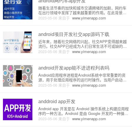
android网约车app开发
随着生活节奏的加快和城市交通拥堵的加剧，网约车
在出行领域中发挥了越来越重要的作用。在此背景
下，android网约车app的开发也变得越来越火爆。本
2023-05-06
来自于
www.yimenapp.com
文将对android网约车app的开发原理进行介绍。一、
设计思路1.需求明确。在开发android网约车app
android项目开发社交app源码下载
近年来，随着社交网络的兴起，社交APP变得越来越
流行。社交APP已经成为人们日常生活不可或缺的一
部分，很多人把它们看作是一个必要的社交工具。本
2023-05-06
来自于
www.yimenapp.com
文将介绍一款Android社交APP的开发原理，以及源码
下载。1.开发工具和环境Android社交APP的开发可以
android开发app能不进进程列表吗
Android应用程序进程是Android系统中非常重要的资
源，用于处理应用程序的运行时操作。当用户启动一
个Android应用程序时，系统会为该应用程序创建一个
2023-05-06
来自于
www.yimenapp.com
新的进程，并分配必要的系统资源和内存，使应用程
序可以正常运行。但是，一些应用程序为了避免出现
在进
anddroid app开发
Android app 开发是在 Android 操作系统上构建应用程
序的一种方法。Android 是由 Google 开发的一种操作
系统，这种操作系统是为智能手机和平板电脑等移动
2023-05-06
来自于
www.yimenapp.com
设备而设计的。在 Android 应用程序开发过程中，您
需要使用 Java