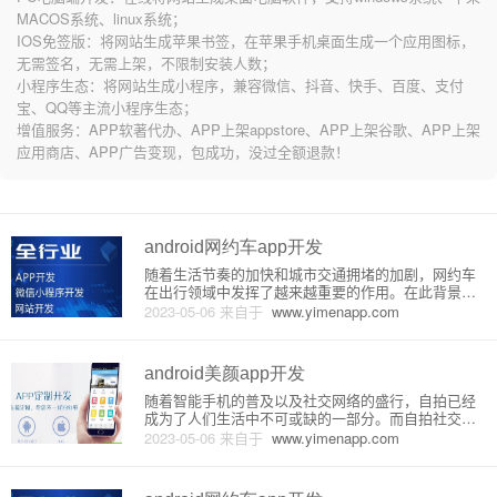
MACOS系统、linux系统；
IOS免签版：将网站生成苹果书签，在苹果手机桌面生成一个应用图标，
无需签名，无需上架，不限制安装人数；
小程序生态：将网站生成小程序，兼容微信、抖音、快手、百度、支付
宝、QQ等主流小程序生态；
增值服务：APP软著代办、APP上架appstore、APP上架谷歌、APP上架
应用商店、APP广告变现，包成功，没过全额退款！
android网约车app开发
随着生活节奏的加快和城市交通拥堵的加剧，网约车
在出行领域中发挥了越来越重要的作用。在此背景
下，android网约车app的开发也变得越来越火爆。本
2023-05-06
来自于
www.yimenapp.com
文将对android网约车app的开发原理进行介绍。一、
设计思路1.需求明确。在开发android网约车app
android美颜app开发
随着智能手机的普及以及社交网络的盛行，自拍已经
成为了人们生活中不可或缺的一部分。而自拍社交的
流行，也带来了对美颜化的需求。因此，美颜app的开
2023-05-06
来自于
www.yimenapp.com
发就成为了很多移动应用开发人员的目标之一。下
面，我将为大家介绍一下美颜app开发的原理或详细介
绍。一、美颜app的