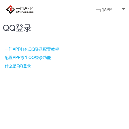
一门APP
QQ登录
一门APP打包QQ登录配置教程
配置APP原生QQ登录功能
什么是QQ登录