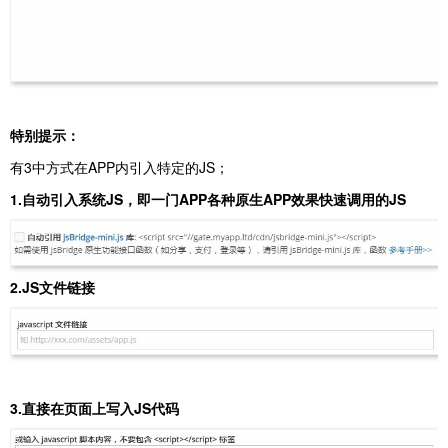
特别提示：
有3中方式在APP内引入特定的JS；
1.自动引入系统JS，即一门APP各种原生APP效果快速调用的JS
2.JS文件链接
3.直接在页面上写入JS代码