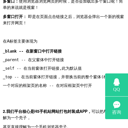
多窗口：
使用浏览器浏览网页的时候，是否会加载出多个窗口呢！简
单的来说就是视窗！
多窗口打开：
即是在页面点击链接之后，浏览器会弹出一个新的视窗
来打开网页！
在A标签主要体现为
_blank -- 在新窗口中打开链接
_parent -- 在父窗体中打开链接 

_self -- 在当前窗体打开链接,此为默认值 

_top -- 在当前窗体打开链接，并替换当前的整个窗体(框架页) 

一个对应的框架页的名称 -- 在对应框架页中打开
2.我们平台核心是H5手机站网站打包封装成APP，
可以把APP打包理
解为一个壳子，
甚至直接理解为一个手机浏览器壳子。