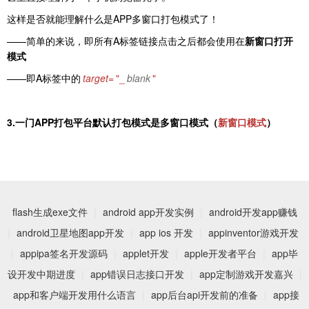
这样是否就能理解什么是APP多窗口打包模式了！
——简单的来说，即所有A标签链接点击之后都会使用在
新窗口打开
模式
——即A标签中的
target=
"_
blank
"
3.一门APP打包平台默认打包模式是多窗口模式（
新窗口模式
）
flash生成exe文件
|
android app开发实例
|
android开发app赚钱
|
android卫星地图app开发
|
app ios 开发
|
appinventor游戏开发
|
appipa签名开发源码
|
applet开发
|
apple开发者平台
|
app毕
设开发中期进度
|
app错误日志接口开发
|
app定制游戏开发嘉兴
|
app和客户端开发用什么语言
|
app后台api开发前的准备
|
app接