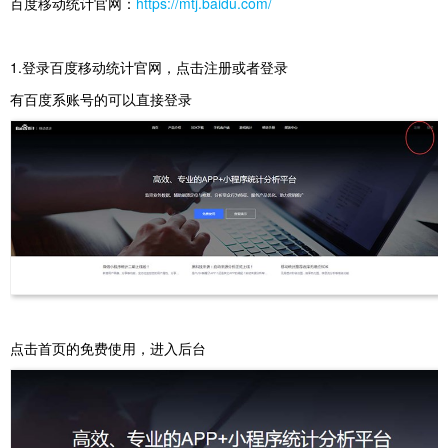
百度移动统计官网：
https://mtj.baidu.com/
1.登录百度移动统计官网，点击注册或者登录
有百度系账号的可以直接登录
点击首页的免费使用，进入后台