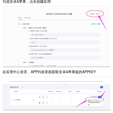
勾选安卓&苹果，点击创建应用
在应用中心首页，APP列表里面获取安卓&苹果版的APPKEY