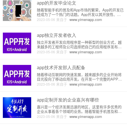
app的开发毕业论文
随着智能手机的普及和App市场的繁荣，App的开发已
经成为了一个热门的话题。App开发以其开放性、多
样性和创新性受到了越来越多人的关注，成为了一个
2023-05-06
来自于
www.yimenapp.com
多元化的领域。App开发是一个基于特定平台的软件
开发过程，主要包括需求分析、设计、编码和测试等
阶段。其中需求分
app独立开发者收入
独立开发者开发应用程序是一种新型的创业方式，越
来越多的工程师及公司选择把自己的应用程序发布到
应用商店上，希望能够由此赚取一定的商业利益。那
2023-05-06
来自于
www.yimenapp.com
么，独立开发者如何赚取钱呢？本文就详细介绍一下
独立开发者的收入来源。1. 应用商店收入应用商店是
独立开发者获得收入的主
app技术开发部人员配备
随着移动互联网的快速发展，越来越多的企业开始将
目光投向了移动应用开发。在开发一个完整的APP过
程中，开发者们需要具备一定的技能和专业知识，企
2023-05-06
来自于
www.yimenapp.com
业需要为开发部门配置合适的人员。下面我将从以下
几个方面为大家介绍一下APP技术开发部人员配备。#
## 一、基本职位1
app定制开发的企业嘉兴有哪些
嘉兴是一个经济发展迅速的地区，这里有许多优秀的
企业从事着各个领域的业务。随着智能手机普及和移
动互联网的发展，越来越多的企业开始关注移动应用
2023-05-06
来自于
www.yimenapp.com
开发。在这篇文章中，我将为大家介绍在嘉兴有哪些
企业从事着app定制开发的业务。一、嘉兴世纪匠人信