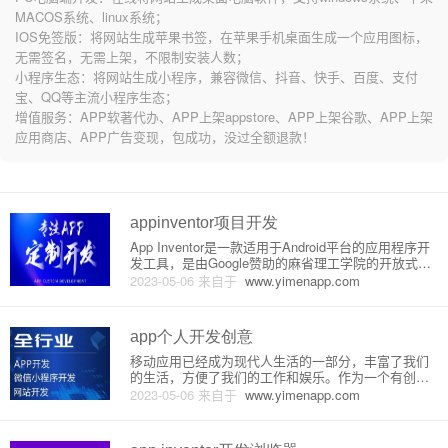
MACOS系统、linux系统；
IOS免签版：将网站生成苹果书签，在苹果手机桌面生成一个应用图标，
无需签名，无需上架，不限制安装人数；
小程序生态：将网站生成小程序，兼容微信、抖音、快手、百度、支付
宝、QQ等主流小程序生态；
增值服务：APP软著代办、APP上架appstore、APP上架谷歌、APP上架
应用商店、APP广告变现，包成功，没过全额退款！
appinventor项目开发
App Inventor是一款适用于Android平台的应用程序开
发工具，是由Google赞助的麻省理工学院的开放式教
育资源组织所开发的。不需要任何编码经验，只需要
2023-05-06
来自于
www.yimenapp.com
通过利用模块式的颜色块，你便可以便捷地创建出安
装于Android设备上的应用程序。下面我们具
app个人开发创意
移动应用已经成为现代人生活的一部分，丰富了我们
的生活，方便了我们的工作和娱乐。作为一个有创意
的个人开发者，你可以通过打造自己的应用，向世界
2023-05-06
来自于
www.yimenapp.com
呈现你的才华和创意。本文将介绍一些app个人开发创
意，并对其原理或实现做详细介绍。1. 生活助手应
用：生活助手应用的目