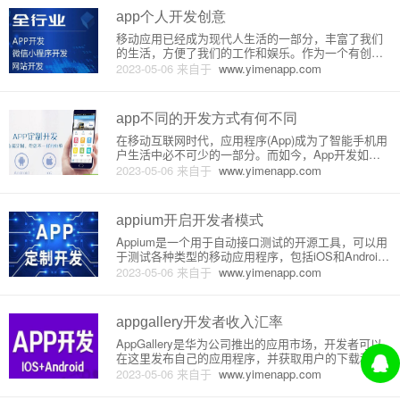
息技术有限公司嘉兴世纪
app个人开发创意
移动应用已经成为现代人生活的一部分，丰富了我们
的生活，方便了我们的工作和娱乐。作为一个有创意
的个人开发者，你可以通过打造自己的应用，向世界
2023-05-06
来自于
www.yimenapp.com
呈现你的才华和创意。本文将介绍一些app个人开发创
意，并对其原理或实现做详细介绍。1. 生活助手应
用：生活助手应用的目
app不同的开发方式有何不同
在移动互联网时代，应用程序(App)成为了智能手机用
户生活中必不可少的一部分。而如今，App开发如火
如荼，有着不同的开发方式和技术栈，本文将详细介
2023-05-06
来自于
www.yimenapp.com
绍各种不同的开发方式及其原理。一、原生开发原生
开发是指使用特定平台所提供的软件开发工具包（SD
K）、原生API
appium开启开发者模式
Appium是一个用于自动接口测试的开源工具，可以用
于测试各种类型的移动应用程序，包括iOS和Android
应用程序。在进行移动应用程序测试时，我们需要先
2023-05-06
来自于
www.yimenapp.com
将测试设备或模拟器设置为开发者模式。开启开发者
模式可以给我们操作测试设备或模拟器的更多权限，
方便我们进
appgallery开发者收入汇率
AppGallery是华为公司推出的应用市场，开发者可以
在这里发布自己的应用程序，并获取用户的下载和使
用。开发者可以从AppGallery中获得收入，但是在实
2023-05-06
来自于
www.yimenapp.com
际过程中，开发者要面临不同的汇率问题。下面是对A