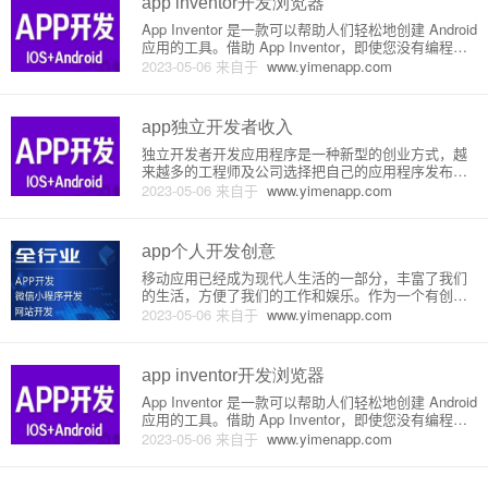
app inventor开发浏览器
App Inventor 是一款可以帮助人们轻松地创建 Android
应用的工具。借助 App Inventor，即使您没有编程基
础，也能轻松地创建自己的应用程序。其中，App Inv
2023-05-06
来自于
www.yimenapp.com
entor 中自带一个浏览器组件，可以很方便地实现浏览
器功能。下面，让
app独立开发者收入
独立开发者开发应用程序是一种新型的创业方式，越
来越多的工程师及公司选择把自己的应用程序发布到
应用商店上，希望能够由此赚取一定的商业利益。那
2023-05-06
来自于
www.yimenapp.com
么，独立开发者如何赚取钱呢？本文就详细介绍一下
独立开发者的收入来源。1. 应用商店收入应用商店是
独立开发者获得收入的主
app个人开发创意
移动应用已经成为现代人生活的一部分，丰富了我们
的生活，方便了我们的工作和娱乐。作为一个有创意
的个人开发者，你可以通过打造自己的应用，向世界
2023-05-06
来自于
www.yimenapp.com
呈现你的才华和创意。本文将介绍一些app个人开发创
意，并对其原理或实现做详细介绍。1. 生活助手应
用：生活助手应用的目
app inventor开发浏览器
App Inventor 是一款可以帮助人们轻松地创建 Android
应用的工具。借助 App Inventor，即使您没有编程基
础，也能轻松地创建自己的应用程序。其中，App Inv
2023-05-06
来自于
www.yimenapp.com
entor 中自带一个浏览器组件，可以很方便地实现浏览
器功能。下面，让