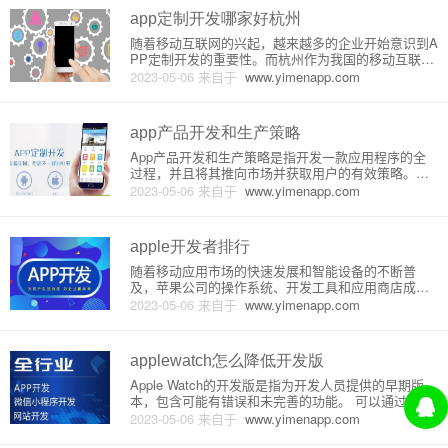
好。目前市场上主要有两种类型的
app定制开发哪家好杭州
随着移动互联网的兴起，越来越多的企业开始意识到A
PP定制开发的重要性。而杭州作为我国的移动互联网
产业重镇之一，拥有着众多优秀的APP定制开发公
2023-05-06
来自于
www.yimenapp.com
司。本文将从原理和详细介绍两个方面，分析杭州的A
PP定制开发公司，帮助大家寻找到一家最适合自己的
公司。一、APP定
app产品开发和生产策略
App产品开发和生产策略是指开发一款应用程序的全
过程，并且将其推向市场并获取用户的有效策略。下
面将介绍应用开发的一些基本原则和策略以及如何进
2023-05-06
来自于
www.yimenapp.com
行产品生产。一、应用开发的基本原则和策略1.确定
应用类型和目标市场：在开始开发应用程序之前，首
先需要明确应用程序的类
apple开发者排行
随着移动应用市场的快速发展和智能设备的不断普
及，苹果公司的操作系统、开发工具和应用商店成为
众多开发者关注的热点。苹果公司的“开发者计划”吸引
2023-05-06
来自于
www.yimenapp.com
了无数人进入苹果开发这一行业。那么，谁是苹果开
发者排行榜前十呢？一、开发者概述首先，我们来看
看什么是苹果开发者。在苹
applewatch怎么降低开发版
Apple Watch的开发版是指为开发人员提供的早期版
本，包含可能有错误和未完善的功能。 可以通过获取
一些特定文件和工具，并将Apple Watch从生产版本降
2023-05-06
来自于
www.yimenapp.com
级为开发版。这篇文章将详述如何降低Apple Watch的