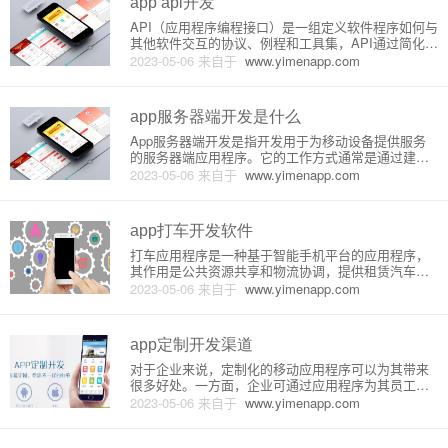
app api开发
API（应用程序编程接口）是一组定义软件程序如何与
其他软件交互的协议、例程和工具集，API通过简化编
程中可调用的功能并提供标准的方法，使得不同的软
2023-05-06
来自于
www.yimenapp.com
件应用之间能够互相通信。APP API开发是指为移动
应用提供一个开发接口，以便其他开发者可以构建一
些功能和附加
app服务器端开发是什么
App服务器端开发是指开发用于为移动设备提供服务
的服务器端应用程序。它的工作方式通常是通过建立
一个特定的自定义Web API，用于在服务器端处理用
2023-05-06
来自于
www.yimenapp.com
户请求，并返回相应的数据。服务器端应用程序的实
现方法非常多样，例如基于C++、Java、Python、Ru
by
app打车开发软件
打车应用程序是一种基于智能手机平台的应用程序，
其作用是公共资源共享和物流协调，提供租赁汽车接
送服务和配备定位服务。本文将介绍打车应用程序的
2023-05-06
来自于
www.yimenapp.com
原理和详细介绍。1. 打车应用程序的原理打车应用程
序的基本原理是利用现代科技手段将车辆资源与租赁
需求之间进行匹配。具体
app定制开发渠道
对于企业来说，定制化的移动应用程序可以为其带来
很多好处。一方面，企业可通过应用程序为其员工提
供更好的服务和工具；另一方面，它们还可以更好地
2023-05-06
来自于
www.yimenapp.com
解决客户的需求，提升客户满意度和忠诚度。因此，
越来越多的企业开始考虑开发自己的定制应用程序。