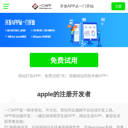
注册
开发APP从一门开始
免费试用
网站打包APP，免费试用7天！用做网站的技术做APP！
apple的注册开发者
一门APP是一款本地化、中文化、简化的云端跨平台在线开发工具。
APP移动端开发：一键在线将网页生成APP，网站生成APP，兼容安卓
和苹果双端；
PC电脑端开发：在线将网站生成桌面电脑软件，支持windows系统、苹果