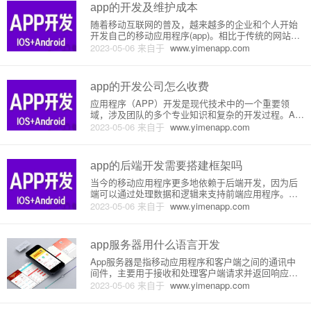
app的开发及维护成本
随着移动互联网的普及，越来越多的企业和个人开始
开发自己的移动应用程序(app)。相比于传统的网站，
app的开发及维护成本是不同的。本文将详细介绍app
2023-05-06
来自于
www.yimenapp.com
的开发及维护成本，以帮助开发者评估成本，做出合
理决策。一、开发成本1.人力成本开发一款app需要一
支专业的
app的开发公司怎么收费
应用程序（APP）开发是现代技术中的一个重要领
域，涉及团队的多个专业知识和复杂的开发过程。AP
P开发的成本和费用根据开发需求的不同也会有所变
2023-05-06
来自于
www.yimenapp.com
化。在这篇文章中，我将从开发公司的角度，详细介
绍APP开发所涉及的成本和费用问题，并介绍一些应
用程序开发公司通常采用
app的后端开发需要搭建框架吗
当今的移动应用程序更多地依赖于后端开发，因为后
端可以通过处理数据和逻辑来支持前端应用程序。一
个好的后端架构可以帮助应用程序开发者随时掌握业
2023-05-06
来自于
www.yimenapp.com
务逻辑和数据的状态，同时保持代码的模块化和易于
维护。这就需要我们搭建一个好的后端架构，并且在
应用程序中使用它。以下是一
app服务器用什么语言开发
App服务器是指移动应用程序和客户端之间的通讯中
间件，主要用于接收和处理客户端请求并返回响应数
据。常见的App服务器有Tomcat、Jetty、Nginx等，
2023-05-06
来自于
www.yimenapp.com
它们都用不同的编程语言来开发。Tomcat是一个开源
的Java Servlet容器，主要用于Jav