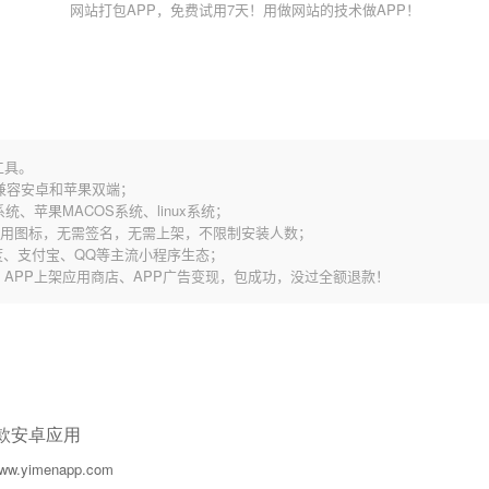
网站打包APP，免费试用7天！用做网站的技术做APP！
工具。
，兼容安卓和苹果双端；
统、苹果MACOS系统、linux系统；
应用图标，无需签名，无需上架，不限制安装人数；
、支付宝、QQ等主流小程序生态；
谷歌、APP上架应用商店、APP广告变现，包成功，没过全额退款！
一款安卓应用
w.yimenapp.com