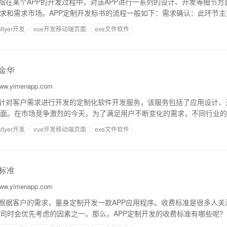
是指在某个APP的开发过程中，对该APP进行一系列的设计、开发等细节
需求和需求市场。APP定制开发标书的流程一般如下：需求确认：此环节主
了解客户的业务、考虑市场规模和
sflyer开发
vue开发移动端页面
exe文件软件
案金华
w.yimenapp.com
种针对客户需求进行开发的定制化软件开发服务，该服务包括了应用设计、
面。在市场竞争激烈的今天，为了满足用户不断变化的需求，不同行业的
满足自己的业务需求。 定制开发的基本原理是
sflyer开发
vue开发移动端页面
exe文件软件
费标准
w.yimenapp.com
是根据客户的需求，量身定制开发一款APP应用程序。收费标准是很多人
司时会优先考虑的因素之一。那么，APP定制开发的收费标准有哪些呢
制开发的收费构成1.人工成本APP