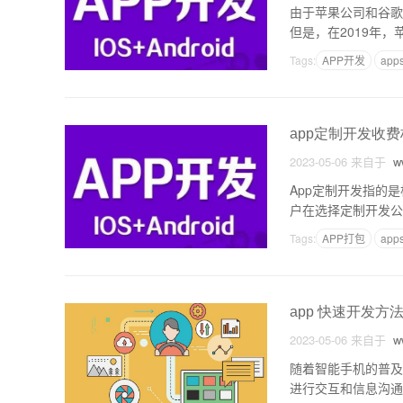
由于苹果公司和谷歌
但是，在2019年，苹
卓应用。MDM是一
Tags:
APP开发
app
app定制开发收
2023-05-06
来自于
ww
App定制开发指的
户在选择定制开发公
细介绍。一、APP定
Tags:
APP打包
app
app 快速开发方
2023-05-06
来自于
ww
随着智能手机的普及
进行交互和信息沟通