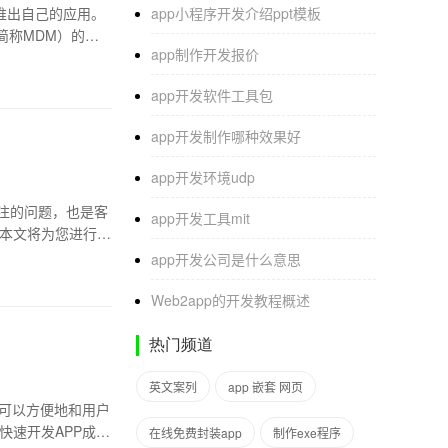
上推出自己的应用。
app小程序开发介绍ppt模板
t，简称MDM）的安
app制作开发报价
app开发软件工具包
app开发制作哪种效果好
app开发环境udp
关注的问题，也是客
app开发工具mit
？本文将为您进行详
app开发公司是什么意思
Web2app的开发教程概述
热门频道
英文案列
app 嵌套 网页
P可以方便地和用户
快速开发APP成为
在线免费封装app
制作exe程序