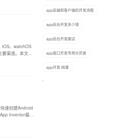
app后端和客户端的开发流程
app后台开发多少钱
app后台开发面试
S、watchOS
的主要渠道。本文将
app接口开发专用分页类
app开发 网课
速创建Android
nventor最大