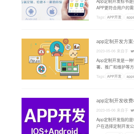
App定制开发标书
APP更符合用户的
的各种需求。首先，
Tags:
APP开发
app
app定制开发方
2023-05-06
来自于
ww
App定制开发是一
署、推广和维护等方
定制专属的App来
Tags:
APP开发
app
app定制开发收
2023-05-06
来自于
ww
App定制开发指的
户在选择定制开发公
细介绍。一、APP定