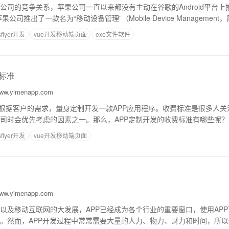
公司的竞争关系，苹果公司一直以来都没有主动在谷歌的Android平台
果公司推出了一款名为“移动设备管理”（Mobile Device Managemen
种管理移
sflyer开发
vue开发移动端页面
exe文件软件
费标准
w.yimenapp.com
是根据客户的需求，量身定制开发一款APP应用程序。收费标准是很多人
司时会优先考虑的因素之一。那么，APP定制开发的收费标准有哪些呢
制开发的收费构成1.人工成本APP
sflyer开发
vue开发移动端页面
法
w.yimenapp.com
以及移动互联网的大发展，APP已经成为各个行业的重要窗口，使用AP
。然而，APP开发过程中常常需要大量的人力、物力、财力和时间，所以