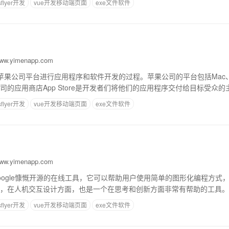
sflyer开发
vue开发移动端页面
exe文件软件
w.yimenapp.com
向苹果公司平台进行应用程序和软件开发的过程。苹果公司的平台包括Mac、iO
司的应用商店App Store是开发者们将他们的应用程序交付给目标受众
发的原理和基本概念
sflyer开发
vue开发移动端页面
exe文件软件
w.yimenapp.com
r是由Google慷慨开源的在线工具，它可以帮助用户使用简单的图形化编程方式，快
在人机交互设计方面，也是一个在思考和创新方面非常有帮助的工具。App I
，即使
sflyer开发
vue开发移动端页面
exe文件软件