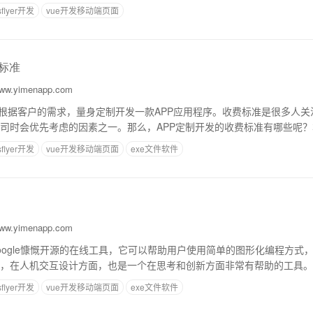
必不可少的技巧。下面介绍一些APP
sflyer开发
vue开发移动端页面
费标准
w.yimenapp.com
是根据客户的需求，量身定制开发一款APP应用程序。收费标准是很多人
司时会优先考虑的因素之一。那么，APP定制开发的收费标准有哪些呢
制开发的收费构成1.人工成本APP
sflyer开发
vue开发移动端页面
exe文件软件
w.yimenapp.com
r是由Google慷慨开源的在线工具，它可以帮助用户使用简单的图形化编程方式，快
在人机交互设计方面，也是一个在思考和创新方面非常有帮助的工具。App I
，即使
sflyer开发
vue开发移动端页面
exe文件软件