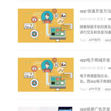
app 快速开发方
2023-05-06
来自于
ww
随着智能手机的普及
进行交互和信息沟通
了各大企业和开发者
Tags:
APP制作
app
app电子商城开发
2023-05-06
来自于
ww
电子商城是指企业、
台。而app电子商
城的开发显得尤为重
Tags:
APP开发
app
app插屏广告开发