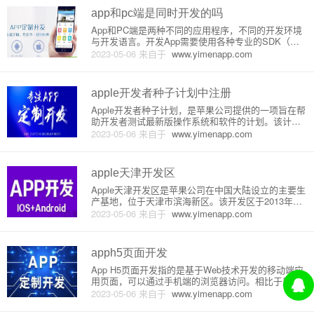
的移动应用。通过移动应用定制
app和pc端是同时开发的吗
App和PC端是两种不同的应用程序，不同的开发环境
与开发语言。开发App需要使用各种专业的SDK（软
件开发工具包），如iOS的Xcode，Android的Android
2023-05-06
来自于
www.yimenapp.com
Studio等。而PC端的开发通常使用不同的编程语言，
如C#，Java等。虽然App和
apple开发者种子计划中注册
Apple开发者种子计划，是苹果公司提供的一项旨在帮
助开发者测试最新版操作系统和软件的计划。该计划
可以帮助开发者及时获取到最新的开发工具、文档以
2023-05-06
来自于
www.yimenapp.com
及预发布的软件，在开发和测试过程中及时发现和解
决问题，确保应用程序的兼容性和稳定性。注册使用A
pple开发者种子
apple天津开发区
Apple天津开发区是苹果公司在中国大陆设立的主要生
产基地，位于天津市滨海新区。该开发区于2013年正
式建成，主要生产苹果产品的屏幕和摄像头等配件，
2023-05-06
来自于
www.yimenapp.com
同时还生产iPhone和iPad等终端产品，在亚洲市场占
有重要地位。目前，该开发区占地面积约为200亩，建
筑
apph5页面开发
App H5页面开发指的是基于Web技术开发的移动端应
用页面，可以通过手机端的浏览器访问。相比于原生A
pp，H5页面可以跨平台开发，不需要针对不同的操作
2023-05-06
来自于
www.yimenapp.com
系统和设备进行定制开发，减少了开发成本和维护难