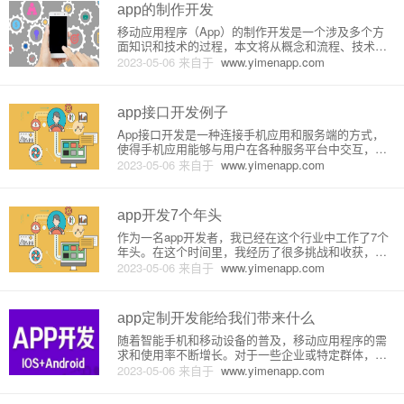
探索新技术和创
app的制作开发
移动应用程序（App）的制作开发是一个涉及多个方
面知识和技术的过程，本文将从概念和流程、技术和
工具等方面介绍移动App的制作开发。一、概念和流
2023-05-06
来自于
www.yimenapp.com
程移动App是指可以在各种移动端设备上运行的软件
应用程序，可以在移动设备上完成各种功能，如购
物、娱乐、社交等。在移
app接口开发例子
App接口开发是一种连接手机应用和服务端的方式，
使得手机应用能够与用户在各种服务平台中交互，从
而实现更加个性化的用户体验。一般情况下，App接
2023-05-06
来自于
www.yimenapp.com
口开发需要后端开发人员和App开发人员共同完成。
下面我们将以一个简单的例子来介绍App接口开发的
原理和步骤。假设我
app开发7个年头
作为一名app开发者，我已经在这个行业中工作了7个
年头。在这个时间里，我经历了很多挑战和收获，积
累了大量的经验和技能。在本文中，我将分享我在这
2023-05-06
来自于
www.yimenapp.com
个行业中学到的一些东西，包括原理和详细介绍。1.
开始的原因我对app开发产生兴趣的原因是因为我喜欢
探索新技术和创
app定制开发能给我们带来什么
随着智能手机和移动设备的普及，移动应用程序的需
求和使用率不断增长。对于一些企业或特定群体，移
动应用程序定制开发已成为提高商业发展的必须手
2023-05-06
来自于
www.yimenapp.com
段。移动应用定制开发是指按照客户需求、行业特点
或企业业务以及用户使用习惯等要素进行定制化开发