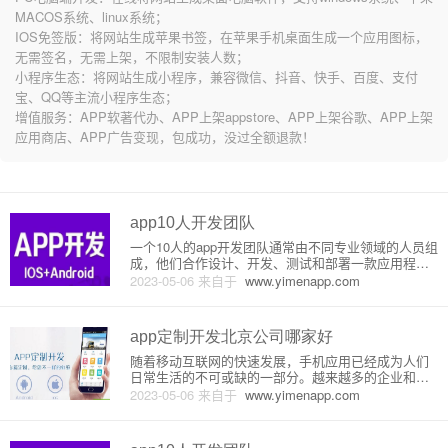
MACOS系统、linux系统；
IOS免签版：将网站生成苹果书签，在苹果手机桌面生成一个应用图标，
无需签名，无需上架，不限制安装人数；
小程序生态：将网站生成小程序，兼容微信、抖音、快手、百度、支付
宝、QQ等主流小程序生态；
增值服务：APP软著代办、APP上架appstore、APP上架谷歌、APP上架
应用商店、APP广告变现，包成功，没过全额退款！
app10人开发团队
一个10人的app开发团队通常由不同专业领域的人员组
成，他们合作设计、开发、测试和部署一款应用程
序。以下是一个10人开发团队的详细介绍。1. 产品经
2023-05-06
来自于
www.yimenapp.com
理（Product Manager）产品经理是整个团队的领导，
负责确定应用程序的愿景和目标，并确定产品开发中
app定制开发北京公司哪家好
随着移动互联网的快速发展，手机应用已经成为人们
日常生活的不可或缺的一部分。越来越多的企业和个
人开始关注手机应用的开发和定制，而app定制开发，
2023-05-06
来自于
www.yimenapp.com
就需要通过找到一家专业的北京公司来实现。那么，a
pp定制开发北京公司哪家好呢？从理论上讲，好的app
开发公司需要具