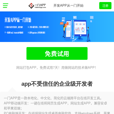
注册
开发APP从一门开始
免费试用
网站打包APP，免费试用7天！用做网站的技术做APP！
app不受信任的企业级开发者
一门APP是一款本地化、中文化、简化的云端跨平台在线开发工具。
APP移动端开发：一键在线将网页生成APP，网站生成APP，兼容安卓
和苹果双端；
PC电脑端开发：在线将网站生成桌面电脑软件，支持windows系统、苹果