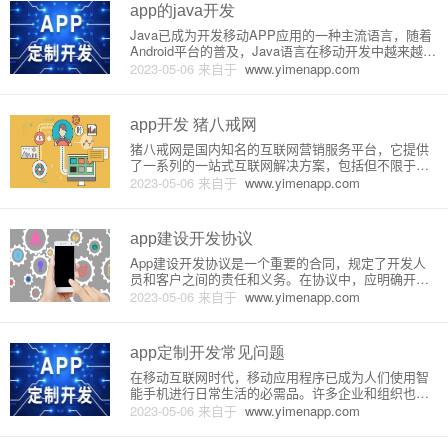
得App可以根
app的java开发
Java已成为开发移动APP应用的一种主流语言，随着
Android平台的普及，Java语言在移动开发中越来越受
欢迎。以下介绍JAVA开发APP的流程和原理。1. And
2023-05-06
来自于
www.yimenapp.com
roid Studio安装Android studio可以进行JAVA开发。A
ndroi
app开发 猪八戒网
猪八戒网是国内知名的互联网营销服务平台，它提供
了一系列的一站式互联网解决方案，包括但不限于团
购、餐饮外卖、电影票务、酒店预订等。在移动互联
2023-05-06
来自于
www.yimenapp.com
网时代，猪八戒网也推出了相应的App，为用户提供
更加便利、高效的服务。猪八戒网App运用了现代移
动互联网热门技术，如异
app建设开发协议
App建设开发协议是一个重要的合同，规定了开发人
员和客户之间的责任和义务。在协议中，应明确开发
人员需要提供哪些服务和功能，以及在何种条件下可
2023-05-06
来自于
www.yimenapp.com
以放弃责任。一份完整的App建设开发协议通常由以
下几部分组成：1. 项目概述和需求分析此部分是协议
的基础，需在此部分
app定制开发常见问题
在移动互联网时代，移动应用程序已成为人们使用智
能手机进行日常生活的必需品。许多企业和组织也开
始了移动应用程序的定制开发，以满足特定的业务需
2023-05-06
来自于
www.yimenapp.com
求和用户需求。然而，定制开发移动应用程序并不容
易，下面将介绍一些常见的问题以及相应的解决方