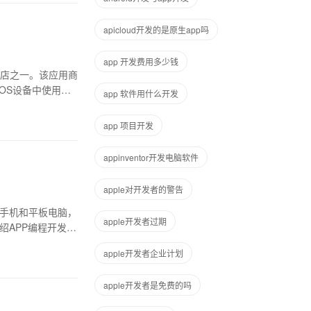
apicloud开发的是原生app吗
app 开发费用多少钱
商店之一。该应用商
OS设备中使用。A
app 软件用什么开发
app 项目开发
appinventor开发电脑软件
apple对开发者的警告
能手机和平板电脑，
apple开发者过期
绍APP编程开发教
apple开发者企业计划
apple开发者是免费的吗