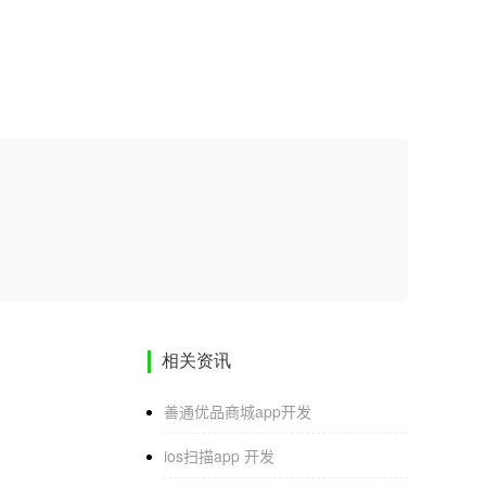
相关资讯
善通优品商城app开发
ios扫描app 开发