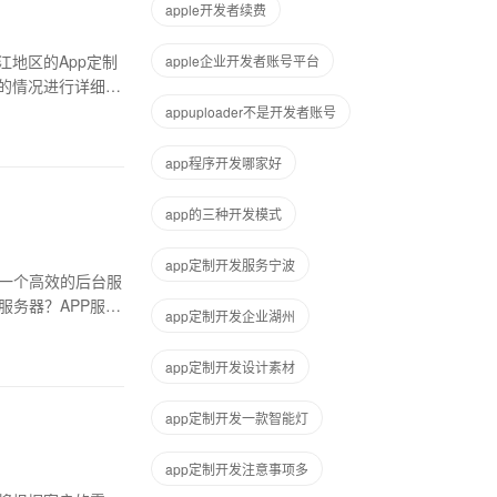
apple开发者续费
地区的App定制
apple企业开发者账号平台
的情况进行详细介
appuploader不是开发者账号
app程序开发哪家好
app的三种开发模式
app定制开发服务宁波
有一个高效的后台服
服务器？APP服务
app定制开发企业湖州
app定制开发设计素材
app定制开发一款智能灯
app定制开发注意事项多