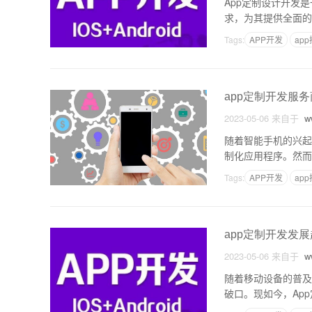
App定制设计开发
求，为其提供全面的
己特定的需求。本文
Tags:
APP开发
ap
app定制开发服务
2023-05-06
来自于
ww
随着智能手机的兴起
制化应用程序。然而
深入探讨应用程序定
Tags:
APP开发
ap
app定制开发发
2023-05-06
来自于
ww
随着移动设备的普及
破口。现如今，Ap
些发展趋势呢？1. 