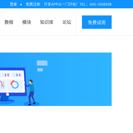
登录
●
免费注册
开发APP从一门开始！TEL：400-1658508
教程
模块
知识库
论坛
免费试用