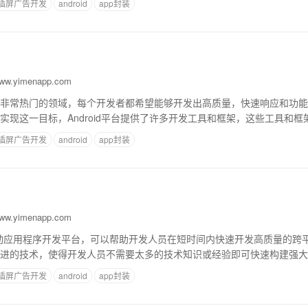
p插屏广告开发
android
app封装
w.yimenapp.com
非常热门的领域，每个开发者都希望能够开发出高质量，快速响应和功能
实现这一目标，Android平台提供了许多开发工具和框架，这些工具和
droid应用程序。以下是一些常用
p插屏广告开发
android
app封装
w.yimenapp.com
一种移动应用程序开发平台，可以帮助开发人员在短时间内快速开发高质量的跨
进的技术，使得开发人员不需要太多的技术知识或经验即可快速构建强大的
：AppPress提供了一个完整
p插屏广告开发
android
app封装