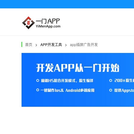
首页
>
APP开发工具
>
app插屏广告开发