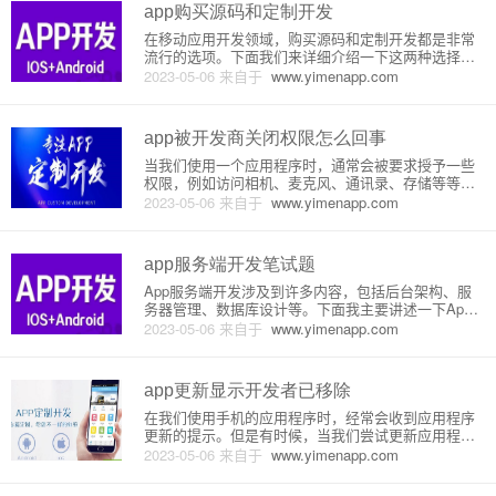
软件开发公司是
app购买源码和定制开发
在移动应用开发领域，购买源码和定制开发都是非常
流行的选项。下面我们来详细介绍一下这两种选择的
原理和优劣势。一、购买源码购买源码指的是购买一
2023-05-06
来自于
www.yimenapp.com
个已经完成开发的应用程序的代码。通常来说，这是
一种经济实惠的选择，因为你不需要付出大量的时间
和资金去开发一个全新的应用
app被开发商关闭权限怎么回事
当我们使用一个应用程序时，通常会被要求授予一些
权限，例如访问相机、麦克风、通讯录、存储等等。
这些权限允许应用程序访问您的设备上的特定功能或
2023-05-06
来自于
www.yimenapp.com
信息。但是，有时候应用程序开发商可能会选择关闭
某些权限，这种情况很少见，但它确实会发生。下面
将详细介绍这种情况的原理或
app服务端开发笔试题
App服务端开发涉及到许多内容，包括后台架构、服
务器管理、数据库设计等。下面我主要讲述一下App
服务端开发中的一些技术原理和详细介绍。一、后台
2023-05-06
来自于
www.yimenapp.com
架构后台架构是App服务端开发的重要组成部分。它
主要包括以下几个方面：1. 高可用性高可用性是指系
统在正常运行中，
app更新显示开发者已移除
在我们使用手机的应用程序时，经常会收到应用程序
更新的提示。但是有时候，当我们尝试更新应用程序
时，会发现更新已被开发者移除。这意味着开发者已
2023-05-06
来自于
www.yimenapp.com
经从应用商店中删除了该应用程序的更新。那么，为
什么开发者会删除应用程序的更新呢？下面我们来详