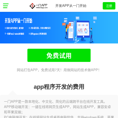
注册
开发APP从一门开始
免费试用
网站打包APP，免费试用7天！用做网站的技术做APP！
app程序开发的费用
一门APP是一款本地化、中文化、简化的云端跨平台在线开发工具。
APP移动端开发：一键在线将网页生成APP，网站生成APP，兼容安卓
和苹果双端；
PC电脑端开发：在线将网站生成桌面电脑软件，支持windows系统、苹果