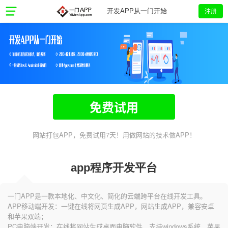
注册
开发APP从一门开始
免费试用
网站打包APP，免费试用7天！用做网站的技术做APP！
app程序开发平台
一门APP是一款本地化、中文化、简化的云端跨平台在线开发工具。
APP移动端开发：一键在线将网页生成APP，网站生成APP，兼容安卓
和苹果双端；
PC电脑端开发：在线将网站生成桌面电脑软件，支持windows系统、苹果