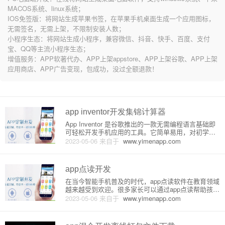
MACOS系统、linux系统；
IOS免签版：将网站生成苹果书签，在苹果手机桌面生成一个应用图标，
无需签名，无需上架，不限制安装人数；
小程序生态：将网站生成小程序，兼容微信、抖音、快手、百度、支付
宝、QQ等主流小程序生态；
增值服务：APP软著代办、APP上架appstore、APP上架谷歌、APP上架
应用商店、APP广告变现，包成功，没过全额退款！
app inventor开发集锦计算器
App Inventor 是谷歌推出的一款无需编程语言基础即
可轻松开发手机应用的工具。它简单易用，对初学者
非常友好。在此笔者将介绍如何使用 App Inventor 开
2023-05-06
来自于
www.yimenapp.com
发一个简单的计算器 App。首先，在 App Inventor 官
网上创建一个新项目，命
app点读开发
在当今智能手机普及的时代，app点读软件在教育领域
越来越受到欢迎。很多家长可以通过app点读帮助孩子
更快更好地学习一门语言，比如英语。那么，app点读
2023-05-06
来自于
www.yimenapp.com
是怎么实现的呢？下面就来介绍一下。首先，生词识
别是实现app点读关键的一步。app需要在文本中确定
哪些是单