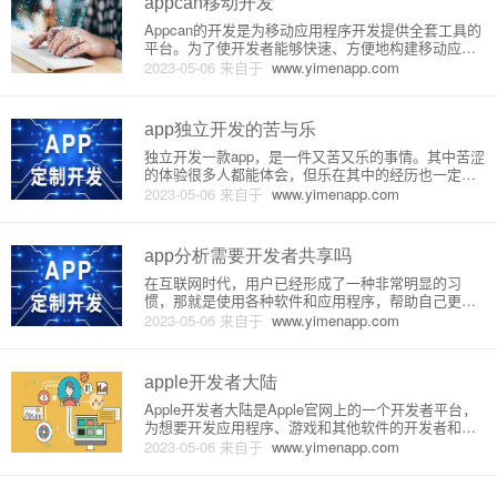
appcan移动开发
Appcan的开发是为移动应用程序开发提供全套工具的
平台。为了使开发者能够快速、方便地构建移动应用
程序，Appcan提供了各种模板和组件，以及多个开发
2023-05-06
来自于
www.yimenapp.com
环境，如HTML5、JavaScript等。其中，使用JavaScr
ipt开发的移动应用程序非常简单，即使
app独立开发的苦与乐
独立开发一款app，是一件又苦又乐的事情。其中苦涩
的体验很多人都能体会，但乐在其中的经历也一定不
少。在开发一款app的路上，我们可以尝试探索各种可
2023-05-06
来自于
www.yimenapp.com
能，体验并记录下自己走过的每一步，以便在遇到问
题时能够知道自己该如何应对。以下是我在独立开发a
pp时的经历分享
app分析需要开发者共享吗
在互联网时代，用户已经形成了一种非常明显的习
惯，那就是使用各种软件和应用程序，帮助自己更好
的生活和工作。而对于这些软件和应用程序的开发者
2023-05-06
来自于
www.yimenapp.com
来说，为了更好的了解用户的使用情况和反馈，需要
对其进行分析。这就是APP分析的重要性。APP分析
是对应用程序的性能和用户
apple开发者大陆
Apple开发者大陆是Apple官网上的一个开发者平台，
为想要开发应用程序、游戏和其他软件的开发者和设
计师提供了一个社区和资源库。Apple开发者大陆提供
2023-05-06
来自于
www.yimenapp.com
了苹果公司的最新技术和工具，借助这些工具，开发
者们能够轻松地创建各种iOS、macOS和watchOS