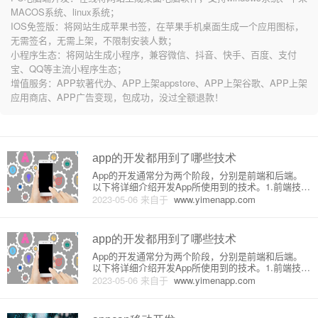
MACOS系统、linux系统；
IOS免签版：将网站生成苹果书签，在苹果手机桌面生成一个应用图标，
无需签名，无需上架，不限制安装人数；
小程序生态：将网站生成小程序，兼容微信、抖音、快手、百度、支付
宝、QQ等主流小程序生态；
增值服务：APP软著代办、APP上架appstore、APP上架谷歌、APP上架
应用商店、APP广告变现，包成功，没过全额退款！
app的开发都用到了哪些技术
App的开发通常分为两个阶段，分别是前端和后端。
以下将详细介绍开发App所使用到的技术。1.前端技术
前端的主要工作是开发应用程序用户可见的界面和用
2023-05-06
来自于
www.yimenapp.com
户交互的功能。以下是开发App前端所使用的主要技
术：(1) HTML/CSS/JavaScriptApp前端的
app的开发都用到了哪些技术
App的开发通常分为两个阶段，分别是前端和后端。
以下将详细介绍开发App所使用到的技术。1.前端技术
前端的主要工作是开发应用程序用户可见的界面和用
2023-05-06
来自于
www.yimenapp.com
户交互的功能。以下是开发App前端所使用的主要技
术：(1) HTML/CSS/JavaScriptApp前端的