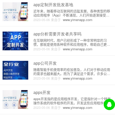
app定制开发批发基地
近年来，随着移动互联网的迅猛发展，各种类型的移
动应用程序（App）不断涌现，人们开始逐渐接受并
依赖于便捷实用的移动应用程序。为满足不同用户对
2023-05-06
来自于
www.yimenapp.com
移动应用程序的需求，市场上出现了越来越多的移动
应用定制开发公司。本文将重点介绍App定制开发批
发基地的原理及详细信息
app分析需要开发者共享吗
在互联网时代，用户已经形成了一种非常明显的习
惯，那就是使用各种软件和应用程序，帮助自己更好
的生活和工作。而对于这些软件和应用程序的开发者
2023-05-06
来自于
www.yimenapp.com
来说，为了更好的了解用户的使用情况和反馈，需要
对其进行分析。这就是APP分析的重要性。APP分析
是对应用程序的性能和用户
app公司开发
随着智能手机使用率的愈加普及，人们对于移动应用
的需求也越来越大。而为了满足这个需求，许多公司
开始涉足移动应用的开发。在这篇文章中，我将详细
2023-05-06
来自于
www.yimenapp.com
介绍一下移动应用开发的原理和流程。移动应用开发
的基本原理移动应用开发的基本原理就是在操作系统
上运行一个应用程序，这个应
apps开发
apps开发指的是应用程序开发，它是指针对一个特定
操作系统的软件程序的开发。开发这些应用程序的主
要目的是为了解决人们在手机、平板等移动设备上需
2023-05-06
来自于
www.yimenapp.com
要的特定需求。这些应用程序可以在不同的平台上进