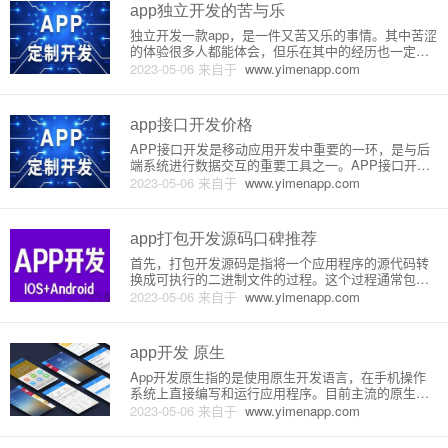
app独立开发的苦与乐
独立开发一款app，是一件又苦又乐的事情。其中苦涩
的体验很多人都能体会，但乐在其中的经历也一定不
少。在开发一款app的路上，我们可以尝试探索各种可
2023-05-06
来自于
www.yimenapp.com
能，体验并记录下自己走过的每一步，以便在遇到问
题时能够知道自己该如何应对。以下是我在独立开发a
pp时的经历分享
app接口开发价格
APP接口开发是移动应用开发中重要的一环，是与后
端系统进行数据交互的重要工具之一。APP接口开发
的价格问题，需要综合考虑多个因素，如技术难度、
2023-05-06
来自于
www.yimenapp.com
开发周期、开发人员薪资等。本文将从原理及详细介
绍两个方面对APP接口开发价格进行分析。一、APP
接口开发的原理AP
app打包开发源码口碑推荐
首先，打包开发源码是指将一个应用程序的源代码转
换成可执行的二进制文件的过程。这个过程通常包括
将源代码编译成机器语言、链接到库文件中以及生成
2023-05-06
来自于
www.yimenapp.com
可执行文件等过程。对于开发者来说，打包是程序最
后步骤之一，但也是非常关键的一步。因为打包有时
会导致一些潜在问题，比如说
app开发 原生
App开发原生指的是使用原生开发语言，在手机操作
系统上直接编写和运行应用程序。目前主流的原生开
发语言有Java和Kotlin，用于开发Android应用程序，
2023-05-06
来自于
www.yimenapp.com
而Objective-C和Swift则是用于iOS应用程序开发的。
App开发过程中，原生开发语言与