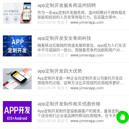
将就移动应用开发企业的原理
app定制开发服务商温州招聘
作为一名app定制开发服务商，温州招聘对于拥有相关
技能和经验的人员非常有吸引力。在这篇文章中，将
为大家介绍一下app定制开发服务商的原理和详细情
2023-05-06
来自于
www.yimenapp.com
况。首先，什么是app定制开发服务商？app定制开发
服务商是指一家专业从事软件定制开发的公司，主要
为客户量身定制
app定制开发安全青岗科技
随着移动互联网的快速发展和普及，app成为人们生活
中不可或缺的一部分。而随着竞争的加剧和用户对于a
pp安全性的要求更高，很多企业开始选择定制开发app
2023-05-06
来自于
www.yimenapp.com
来满足自身需求，提高用户体验和安全性。而安全青
岗科技作为专注于移动互联网安全领域的企业，在定
制开发app方
app定制开发四大优势
App定制开发是一种企业向定制开发公司委托开发应
用程序的过程，这种方法比买现成的应用程序更好
的。下面为大家介绍App定制开发的四大优势：1. 完
2023-05-06
来自于
www.yimenapp.com
全定制由于现成的应用程序代码不可修改，一旦您购
买了它，您就必须接受它的设计和功能。但是，如果
您选择定制开发，您可
app定制开发制作相关优惠价格
App定制开发制作是指根据客户的需求，量身定制一
个适合他们企业或品牌的移动应用程序。在今天的移
动时代，越来越多的企业和品牌已经开始认识到移动
2023-05-06
来自于
www.yimenapp.com
应用程序的重要性，为了满足用户需求和提高自身发