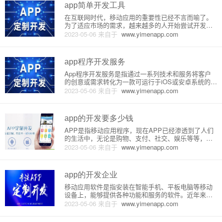
将详细介绍APP开
app简单开发工具
在互联网时代，移动应用的重要性已经不言而喻了。
为了适应市场的需求，越来越多的人开始尝试开发自
己的App。但是，对于初学者来说，开发一个App往往
2023-05-06
来自于
www.yimenapp.com
需要掌握复杂的知识体系，包括编程语言、数据结
构、算法等。为了解决这个问题，市场上出现了很多
简单的App开发工具，
app程序开发服务
App程序开发服务是指通过一系列技术和服务将客户
的创意或需求转化为一款可运行于iOS或安卓系统的应
用程序。这种服务涉及了从应用程序的策划、设计、
2023-05-06
来自于
www.yimenapp.com
开发、测试到上线等各个阶段，需要一个具备丰富经
验和专业技能的团队参与，从而确保应用程序的质量
和功能性。以下是Ap
app的开发要多少钱
APP是指移动应用程序，现在APP已经渗透到了人们
的生活中，无论是购物、支付、社交、娱乐等等，都
会涉及到APP的使用。因此，许多企业或个人都希望
2023-05-06
来自于
www.yimenapp.com
开发一款自己的APP，以满足用户需求，同时也可以
获得一定的收益。但对于一个企业或个人而言，开发
一款APP需要考虑
app的开发企业
移动应用软件是指安装在智能手机、平板电脑等移动
设备上，能够提供各种功能和服务的软件。近年来，
随着移动互联网的迅速发展和移动设备用户的爆发式
2023-05-06
来自于
www.yimenapp.com
增长，移动应用软件市场逐渐成为了一个风口。而在
这个市场中，移动应用开发企业显得尤为重要。本文