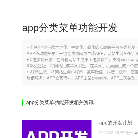
app分类菜单功能开发
一门APP是一款本地化、中文化、简化的云端跨平台在线开发
APP移动端开发：一键在线将网页生成APP，网站生成APP
PC电脑端开发：在线将网站生成桌面电脑软件，支持windows系
IOS免签版：将网站生成苹果书签，在苹果手机桌面生成一个
小程序生态：将网站生成小程序，兼容微信、抖音、快手、百度
增值服务：APP软著代办、APP上架appstore、APP上架
app分类菜单功能开发相关资讯
app的开发计划
2023-05-06
来自于
ww