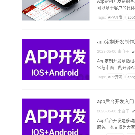
App定制开发是指
可以基于客户的具体
的需求。客户可以提
Tags:
APP开发
ap
app定制开发制
2023-05-06
来自于
ww
App定制开发是指
它与市面上的开源A
定制化开发，它可以
Tags:
APP开发
ap
app后台开发入门
2023-05-06
来自于
ww
App后台开发是移
服务。本文将为大家
pp提供的服务，一般