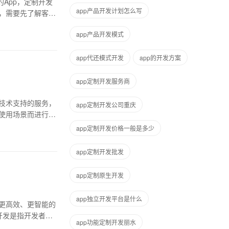
App，定制开发
app产品开发计划怎么写
，需要先了解客户
app产品开发模式
app代还模式开发
app的开发方案
app定制开发服务商
技术支持的服务，
app定制开发公司重庆
使用场景而进行的
app定制开发价格一般是多少
app定制开发批发
app定制原生开发
app独立开发平台是什么
更高效、更智能的
开发是指开发者为A
app功能定制开发丽水