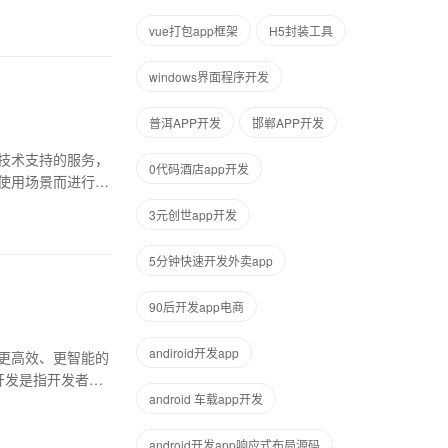
vue打包app框架
H5封装工具
windows界面程序开发
普洱APP开发
邯郸APP开发
技术支持的服务，
0代码酒店app开发
使用场景而进行的
3元创世app开发
5分钟快速开发外卖app
90后开发app电商
andiroid开发app
更高效、更智能的
开发是指开发者为A
android 车载app开发
android开发app响应式布局源码