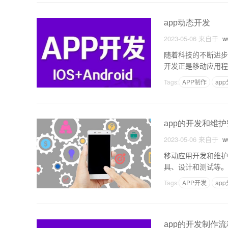
app动态开发
2023-05-06
来自于
ww
随着科技的不断进步
开发正是移动应用程
态开发的原理所谓动
Tags:
APP制作
ap
app的开发和维
2023-05-06
来自于
ww
移动应用开发和维护
具、设计和测试等。
用和占比。1. 开
Tags:
APP开发
ap
app的开发制作