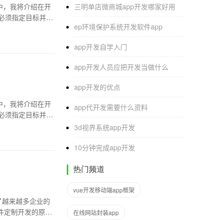
中，我将介绍在开
三明单店微商城app开发哪家好用
，必须指定目标并对
ep环境保护系统开发软件app
app开发自学入门
app开发人员应把开发当做什么
app开发的优点
中，我将介绍在开
app代开发需要什么资料
，必须指定目标并对
3d视界系统app开发
10分钟完成app开发
热门频道
vue开发移动端app框架
了越来越多企业的
软件定制开发的原理
在线网站封装app