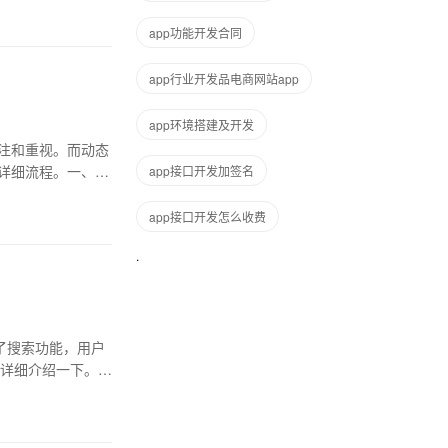
app功能开发合同
app行业开发品电商网站app
app环境搭建及开发
注和重视。而动态
详细流程。一、动
app接口开发加签名
app接口开发怎么收费
供了搜索功能，用户
详细介绍一下。首