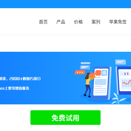
首页
产品
价格
案列
苹果免签
免费试用