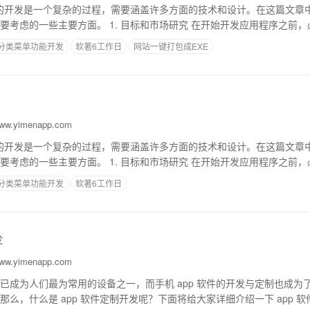
p)的开发是一个复杂的过程，需要涵盖许多方面的技术和设计。在这篇文章
要考虑的一些主要方面。 1. 目标和市场研究 在开始开发应用程序之前
有助于确定应用程序的功能和特性，
p分类菜单功能开发
软著6工作日
网站一键打包成EXE
w.yimenapp.com
p)的开发是一个复杂的过程，需要涵盖许多方面的技术和设计。在这篇文章
要考虑的一些主要方面。 1. 目标和市场研究 在开始开发应用程序之前
有助于确定应用程序的功能和特性，
p分类菜单功能开发
软著6工作日
发
w.yimenapp.com
已成为人们最为常用的设备之一，而手机 app 软件的开发与定制也成为
么，什么是 app 软件定制开发呢？下面将给大家详细介绍一下 app 