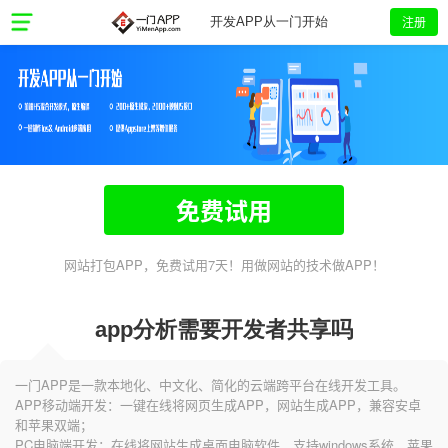
注册
开发APP从一门开始
免费试用
网站打包APP，免费试用7天！用做网站的技术做APP！
app分析需要开发者共享吗
一门APP是一款本地化、中文化、简化的云端跨平台在线开发工具。
APP移动端开发：一键在线将网页生成APP，网站生成APP，兼容安卓
和苹果双端；
PC电脑端开发：在线将网站生成桌面电脑软件，支持windows系统、苹果