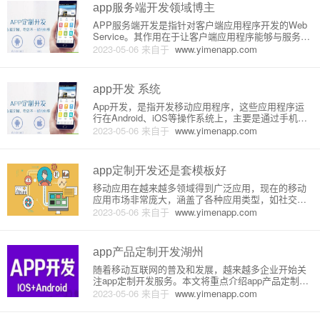
Objective-
app服务端开发领域博主
APP服务端开发是指针对客户端应用程序开发的Web
Service。其作用在于让客户端应用程序能够与服务器
进行数据交互，这是APP开发不可或缺的重要组成部
2023-05-06
来自于
www.yimenapp.com
分。本文将分别从原理和详细介绍两个方面，对APP
服务端开发进行阐述。一、原理APP服务端开发其实
就是一
app开发 系统
App开发，是指开发移动应用程序，这些应用程序运
行在Android、iOS等操作系统上，主要是通过手机和
平板电脑来使用。通常情况下，App开发涉及到大量
2023-05-06
来自于
www.yimenapp.com
的技术和知识，包括编程、UI设计、协议、安全和测
试等方面。首先，让我们了解一下App开发系统的基
础知识。
app定制开发还是套模板好
移动应用在越来越多领域得到广泛应用，现在的移动
应用市场非常庞大，涵盖了各种应用类型，如社交、
购物、游戏等。在这种情况下，一些企业和个人可能
2023-05-06
来自于
www.yimenapp.com
会有一个理想的移动应用程序，以满足他们的业务需
求。在此背景下，有两种主要的方法开发移动应用，
即自定义开发和使用应用程序
app产品定制开发湖州
随着移动互联网的普及和发展，越来越多企业开始关
注app定制开发服务。本文将重点介绍app产品定制开
发的原理和详细流程，并提供湖州地区相关的案例分
2023-05-06
来自于
www.yimenapp.com
析。一、app定制开发的原理App产品定制开发是一种
为特定客户量身定制的软件开发方式，这种开发方式