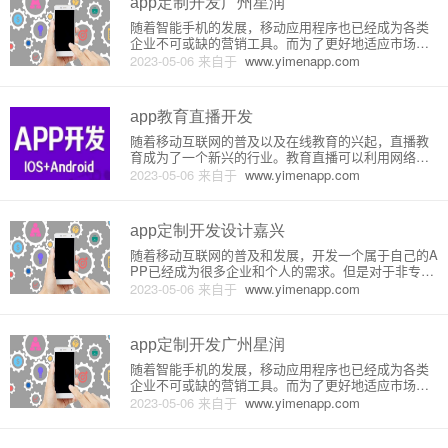
app定制开发广州星润
随着智能手机的发展，移动应用程序也已经成为各类
企业不可或缺的营销工具。而为了更好地适应市场需
求，越来越多的企业开始选择寻找专业的定制开发公
2023-05-06
来自于
www.yimenapp.com
司来进行定制开发。其中，广州星润是一家有着丰富
经验的移动应用程序定制开发公司，下面就为大家详
细介绍一下其原理和特点。一
app教育直播开发
随着移动互联网的普及以及在线教育的兴起，直播教
育成为了一个新兴的行业。教育直播可以利用网络传
输数据、视频等技术手段，将教育资源在网络上进行
2023-05-06
来自于
www.yimenapp.com
直播或点播，帮助各地的学生接受高质量的课程，同
时也为教育机构提供了新的教学方式和营收渠道。在
此背景下，如何开发一款高质
app定制开发设计嘉兴
随着移动互联网的普及和发展，开发一个属于自己的A
PP已经成为很多企业和个人的需求。但是对于非专业
人士来说，这对于技术和成本都是一个挑战。因此，
2023-05-06
来自于
www.yimenapp.com
选择一家专业的APP定制开发设计公司就显得非常重
要了。APP定制开发设计需要具备哪些知识和技能
呢？首先，需要掌握I
app定制开发广州星润
随着智能手机的发展，移动应用程序也已经成为各类
企业不可或缺的营销工具。而为了更好地适应市场需
求，越来越多的企业开始选择寻找专业的定制开发公
2023-05-06
来自于
www.yimenapp.com
司来进行定制开发。其中，广州星润是一家有着丰富
经验的移动应用程序定制开发公司，下面就为大家详