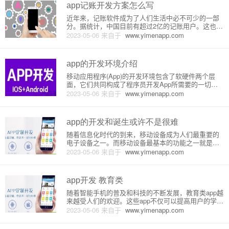
细介绍一下其原理和特点。一
app记账开发方案怎么写
近年来，记账软件成为了人们生活中必不可少的一部
分。据统计，中国目前有超过2亿的记账用户。这也成
为了很多公司和开发者关注的焦点。那么，如果你是
2023-05-06
来自于
www.yimenapp.com
一名app开发者，想要开发一款记账 app，应该怎么写
开发方案呢？第一步：需求分析在开始开发之前，我
们需要先进行需求
app的开发环境介绍
移动应用程序(App)的开发环境包含了软硬件两个层
面，它们共同构成了程序员开发App所需要的一切条
件。在本文中，我们将详细介绍App的开发环境，包
2023-05-06
来自于
www.yimenapp.com
括软硬件设备和环境配置、程序语言和开发工具等方
面。一、硬件设备要求为了满足App开发的需求，我
们需要一台性能较
app的开发和诞生或许不是很难
随着信息化时代的到来，移动设备成为人们最重要的
电子设备之一。而移动设备最基本的功能之一就是安
装各种应用软件。因此，越来越多的人开始关注如何
2023-05-06
来自于
www.yimenapp.com
开发自己的应用程序。其实，应用程序的开发并不是
一件难事，只要有一定的编程基础和技能，即可完成
一个简单的应用程序。首先，
app开发 教育类
随着智能手机的普及和科技的不断发展，教育类app越
来越受人们的欢迎。这些app不仅可以提高用户的学习
效率，还能让用户随时随地进行学习。本文将介绍教
2023-05-06
来自于
www.yimenapp.com
育类app的开发原理和详细介绍。一、教育类app的开
发原理1.确定app功能教育类app一般都是为了解决学