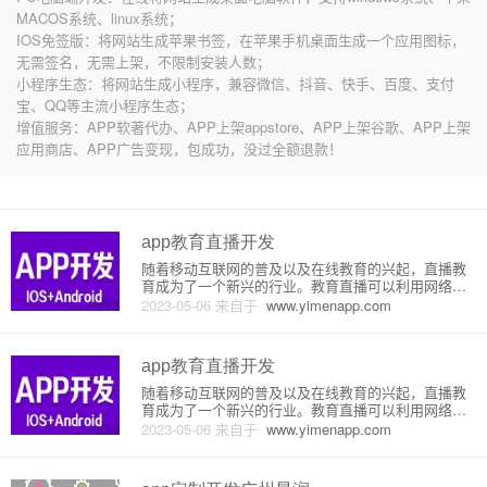
MACOS系统、linux系统；
IOS免签版：将网站生成苹果书签，在苹果手机桌面生成一个应用图标，
无需签名，无需上架，不限制安装人数；
小程序生态：将网站生成小程序，兼容微信、抖音、快手、百度、支付
宝、QQ等主流小程序生态；
增值服务：APP软著代办、APP上架appstore、APP上架谷歌、APP上架
应用商店、APP广告变现，包成功，没过全额退款！
app教育直播开发
随着移动互联网的普及以及在线教育的兴起，直播教
育成为了一个新兴的行业。教育直播可以利用网络传
输数据、视频等技术手段，将教育资源在网络上进行
2023-05-06
来自于
www.yimenapp.com
直播或点播，帮助各地的学生接受高质量的课程，同
时也为教育机构提供了新的教学方式和营收渠道。在
此背景下，如何开发一款高质
app教育直播开发
随着移动互联网的普及以及在线教育的兴起，直播教
育成为了一个新兴的行业。教育直播可以利用网络传
输数据、视频等技术手段，将教育资源在网络上进行
2023-05-06
来自于
www.yimenapp.com
直播或点播，帮助各地的学生接受高质量的课程，同
时也为教育机构提供了新的教学方式和营收渠道。在
此背景下，如何开发一款高质