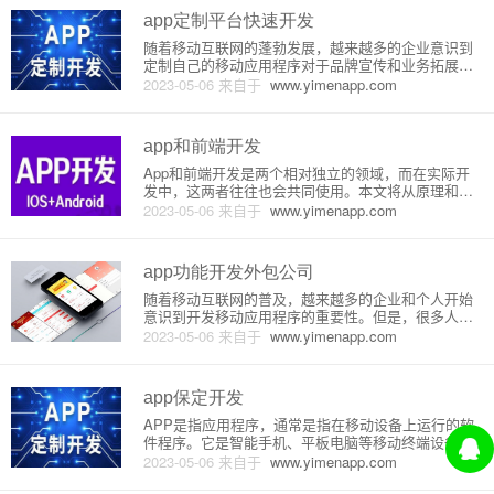
习问
app定制平台快速开发
随着移动互联网的蓬勃发展，越来越多的企业意识到
定制自己的移动应用程序对于品牌宣传和业务拓展的
重要性，然而，由于技术、人力和时间等成本的限
2023-05-06
来自于
www.yimenapp.com
制，很多企业无法自主开发移动应用程序，这是app定
制平台的应用场景。一、什么是app定制平台？app定
制平台是一种通过软
app和前端开发
App和前端开发是两个相对独立的领域，而在实际开
发中，这两者往往也会共同使用。本文将从原理和详
细介绍两个方面入手，探讨App和前端开发的联系和
2023-05-06
来自于
www.yimenapp.com
区别。一、App开发App，也就是应用程序（Applicati
on），一般是指在移动设备上（如手机、平板电脑
等）安
app功能开发外包公司
随着移动互联网的普及，越来越多的企业和个人开始
意识到开发移动应用程序的重要性。但是，很多人缺
乏开发移动应用程序所需的技能和经验，这时候就需
2023-05-06
来自于
www.yimenapp.com
要通过外包公司来帮助自己实现移动应用程序的开
发。app功能开发外包公司是一家专注于移动应用程序
开发的公司，他们具有专业
app保定开发
APP是指应用程序，通常是指在移动设备上运行的软
件程序。它是智能手机、平板电脑等移动终端设备上
最常见的软件形式之一。APP开发是指开发和制作这
2023-05-06
来自于
www.yimenapp.com
种软件。保定是中国河北省的一个地级市，随着信息