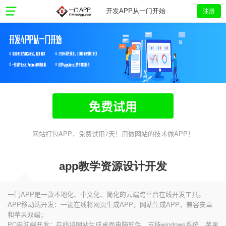
注册
开发APP从一门开始
免费试用
网站打包APP，免费试用7天！用做网站的技术做APP！
app教学资源设计开发
一门APP是一款本地化、中文化、简化的云端跨平台在线开发工具。
APP移动端开发：一键在线将网页生成APP，网站生成APP，兼容安卓
和苹果双端；
PC电脑端开发：在线将网站生成桌面电脑软件，支持windows系统、苹果