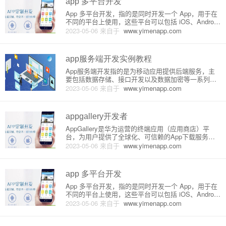
app 多平台开发
App 多平台开发，指的是同时开发一个 App，用于在
不同的平台上使用，这些平台可以包括 iOS、Androi
d、Web 等。这样一来，开发者可以将一部分代码底
2023-05-06
来自于
www.yimenapp.com
层代码重用，从而大大减少了开发时间和成本，并且
也能够在项目日后的维护中节约人力。以下是 App
app服务端开发实例教程
App服务端开发指的是为移动应用提供后端服务，主
要包括数据存储、接口开发以及数据加密等一系列操
作。本文将从原理和实例两方面进行介绍，帮助读者
2023-05-06
来自于
www.yimenapp.com
了解App服务端开发的基础知识。一、App服务端开发
原理App服务端开发的核心在于建立一个支持HTTP请
求的服务器，
appgallery开发者
AppGallery是华为运营的终端应用（应用商店）平
台，为用户提供了全球化、可信赖的App下载服务。A
ppGallery提供的内容包括应用、游戏、音乐、电子图
2023-05-06
来自于
www.yimenapp.com
书、杂志等多种形式的数字内容，并支持多语言的下
载和更新服务。AppGallery为华为用户提供了
app 多平台开发
App 多平台开发，指的是同时开发一个 App，用于在
不同的平台上使用，这些平台可以包括 iOS、Androi
d、Web 等。这样一来，开发者可以将一部分代码底
2023-05-06
来自于
www.yimenapp.com
层代码重用，从而大大减少了开发时间和成本，并且
也能够在项目日后的维护中节约人力。以下是 App