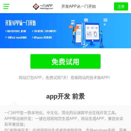
注册
开发APP从一门开始
免费试用
网站打包APP，免费试用7天！用做网站的技术做APP！
app开发 前景
一门APP是一款本地化、中文化、简化的云端跨平台在线开发工具。
APP移动端开发：一键在线将网页生成APP，网站生成APP，兼容安卓
和苹果双端；
PC电脑端开发：在线将网站生成桌面电脑软件，支持windows系统、苹果