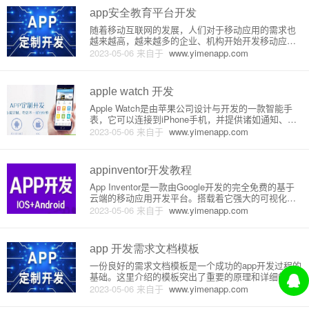
看开发者
app安全教育平台开发
随着移动互联网的发展，人们对于移动应用的需求也
越来越高，越来越多的企业、机构开始开发移动应用
来服务用户。然而，由于移动应用的开发门槛相对较
2023-05-06
来自于
www.yimenapp.com
低，安全问题也成为当前移动应用开发面临的一大难
题。因此，为了提高用户的安全意识，我们需要开发
一款app安全教育平台。一
apple watch 开发
Apple Watch是由苹果公司设计与开发的一款智能手
表，它可以连接到iPhone手机，并提供诸如通知、健
身追踪、语音控制等功能。从技术上讲，Apple Watch
2023-05-06
来自于
www.yimenapp.com
的开发可以分为三个方面：硬件、操作系统和应用程
序开发。硬件方面，Apple Watch的设
appinventor开发教程
App Inventor是一款由Google开发的完全免费的基于
云端的移动应用开发平台。搭载着它强大的可视化编
程界面，任何想要学习开发移动应用的初学者都可以
2023-05-06
来自于
www.yimenapp.com
很快地学会如何开发具有复杂功能的应用程序。本文
将介绍App Inventor的开发原理和详细介绍，希
app 开发需求文档模板
一份良好的需求文档模板是一个成功的app开发过程的
基础。这里介绍的模板突出了重要的原理和详细的介
绍。一、介绍应该首先介绍这个app的目的和核心问
2023-05-06
来自于
www.yimenapp.com
题。同时，你也应该描述你的目标用户群体和场景。