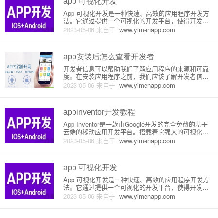
app 可视化开发
App 可视化开发是一种快速、高效的应用程序开发方
法。它通过提供一个可视化的开发平台，使得开发者
可以使用图形化控件和拖拉式对象来设计和设置应用
2023-05-06
来自于
www.yimenapp.com
程序的界面和逻辑，而不需要编写复杂的代码。在本
文中，将详细介绍 App 可视化开发的原理和相关的技
术。一、App
app安装后怎么查看开发者
开发者信息可以帮助我们了解应用程序的来源和可靠
度。在安装应用程序之前，我们应该了解开发者信
息，确保我们正在安装的应用程序是安全和可信的。
2023-05-06
来自于
www.yimenapp.com
在下面的文章中，我将讨论如何在Android和iOS设备
上查找应用程序的开发者信息。## Android设备上查
看开发者
appinventor开发教程
App Inventor是一款由Google开发的完全免费的基于
云端的移动应用开发平台。搭载着它强大的可视化编
程界面，任何想要学习开发移动应用的初学者都可以
2023-05-06
来自于
www.yimenapp.com
很快地学会如何开发具有复杂功能的应用程序。本文
将介绍App Inventor的开发原理和详细介绍，希
app 可视化开发
App 可视化开发是一种快速、高效的应用程序开发方
法。它通过提供一个可视化的开发平台，使得开发者
可以使用图形化控件和拖拉式对象来设计和设置应用
2023-05-06
来自于
www.yimenapp.com
程序的界面和逻辑，而不需要编写复杂的代码。在本
文中，将详细介绍 App 可视化开发的原理和相关的技