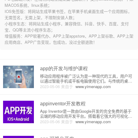
MACOS系统、linux系统；
IOS免签版：将网站生成苹果书签，在苹果手机桌面生成一个应用图标，
无需签名，无需上架，不限制安装人数；
小程序生态：将网站生成小程序，兼容微信、抖音、快手、百度、支付
宝、QQ等主流小程序生态；
增值服务：APP软著代办、APP上架appstore、APP上架谷歌、APP上架
应用商店、APP广告变现，包成功，没过全额退款！
app的开发与维护课程
移动应用程序被广泛认为是一种现代的工具，用户可
以通过智能手机或平板电脑使用它们。与传统的桌面
应用程序相比，开发和维护移动应用程序有一些不同
2023-05-06
来自于
www.yimenapp.com
的挑战。在这篇文章中，我将向你介绍移动应用程序
的开发和维护，并分享一些关于这些过程的基本原
则。移动应用程序开发的基础包
appinventor开发教程
App Inventor是一款由Google开发的完全免费的基于
云端的移动应用开发平台。搭载着它强大的可视化编
程界面，任何想要学习开发移动应用的初学者都可以
2023-05-06
来自于
www.yimenapp.com
很快地学会如何开发具有复杂功能的应用程序。本文
将介绍App Inventor的开发原理和详细介绍，希