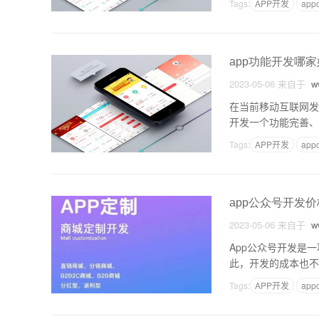
Tags:
APP开发
ap
app功能开发哪家
2023-05-06
来自于
ww
在当前移动互联网发
开发一个功能完善、
详细介绍两方面来解
Tags:
APP开发
ap
app公众号开发
2023-05-06
来自于
ww
App公众号开发是
此，开发的成本也不
作量开发App公众
Tags:
APP开发
ap