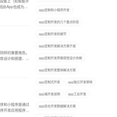
移动设备上（如智能手
此App也成为了
app定制和小程序开发
app定制开发的几个重点阶段
app定制开发的细节
app定制开发解决方案宁波
同样的重要角色，
库设计和搭建、A
app定制开发界面视觉设计风格
app定制开发整体解决方案
app定制式开发
app独立开发审核
app端开发说明
app工业开发
序和小程序是通过
app后台开发数据解决方案
序开发应用程序开