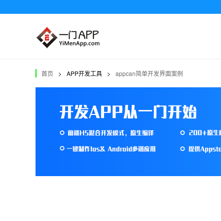
首页
>
APP开发工具
>
appcan简单开发界面案例