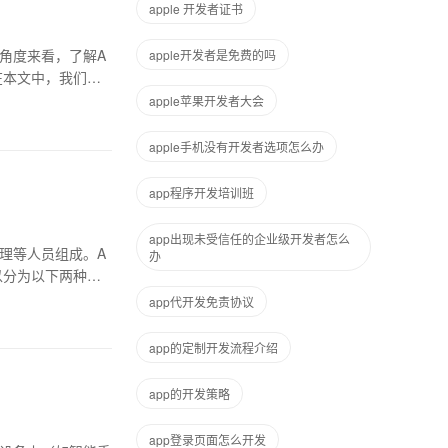
apple 开发者证书
角度来看，了解A
apple开发者是免费的吗
在本文中，我们将
apple苹果开发者大会
apple手机没有开发者选项怎么办
app程序开发培训班
app出现未受信任的企业级开发者怎么
理等人员组成。A
办
以分为以下两种类
app代开发免责协议
app的定制开发流程介绍
app的开发策略
app登录页面怎么开发