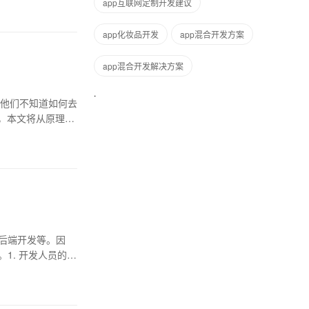
app互联网定制开发建议
app化妆品开发
app混合开发方案
app混合开发解决方案
他们不知道如何去
，本文将从原理和
、后端开发等。因
1. 开发人员的工