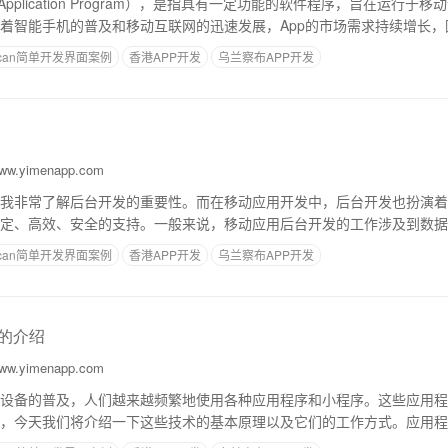
pplication Program），是指具有一定功能的软件程序，旨在运行于
着智能手机的普及和移动互联网的迅速发展，App的市场需求持续增长，因
重要组成部分。如
pcan简单开发界面案例
香港APP开发
乌兰察布APP开发
w.yimenapp.com
我非常了解后台开发的重要性。而在移动应用开发中，后台开发也扮演着
定、高效、安全的支持。一般来说，移动应用后台开发的工作涉及到数据
传输加密等方面。本文将通过一个简单的app
pcan简单开发界面案例
香港APP开发
乌兰察布APP开发
发的介绍
w.yimenapp.com
设备的普及，人们越来越频繁地使用各种应用程序和小程序。这些应用程
，今天我们将介绍一下这些技术的基本原理以及它们的工作方式。应用程
opment）是指对移动设备或智能手机