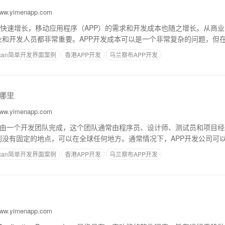
w.yimenapp.com
快速增长，移动应用程序（APP）的需求和开发成本也随之增长。从商业
业和开发人员都非常重要。APP开发成本可以是一个非常复杂的问题，但
的基本原理和因素。APP开发成本的因素
pcan简单开发界面案例
香港APP开发
乌兰察布APP开发
在哪里
w.yimenapp.com
常由一个开发团队完成，这个团队通常由程序员、设计师、测试员和项目经
则没有固定的地点，可以在全球任何地方。通常情况下，APP开发公司可
发为主要业务的公司这类公司通常位于技术
pcan简单开发界面案例
香港APP开发
乌兰察布APP开发
w.yimenapp.com