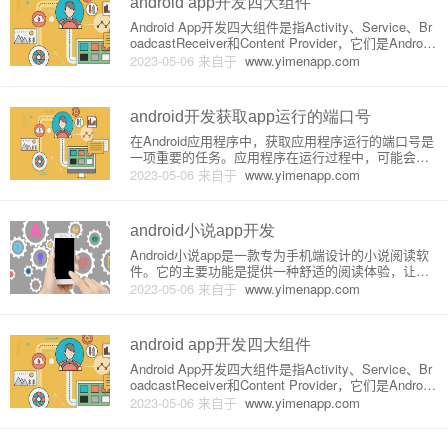
android app开发四大组件
Android App开发四大组件是指Activity、Service、Br
oadcastReceiver和Content Provider，它们是Android
应用程序的核心构成部分。在本文中，我将详细介绍
2023-05-06
来自于
www.yimenapp.com
这四大组件的原理和功能。一、ActivityAc
android开发获取app运行的端口号
在Android应用程序中，获取应用程序运行的端口号是
一项重要的任务。应用程序在运行过程中，可能会建
立多个网络连接，并将其绑定到不同的端口。如果应
2023-05-06
来自于
www.yimenapp.com
用程序需要与其他应用程序或服务通信，那么获取应
用程序运行的端口号是非常必要的。原理Android应用
程序使用S
android小说app开发
Android小说app是一款专为手机端设计的小说阅读软
件。它的主要功能是提供一种舒适的阅读体验，让用
户在手机上随时随地欣赏各种小说。它的开发需要以
2023-05-06
来自于
www.yimenapp.com
下基本的原理和介绍。一、原理1.1 UI设计UI设计是A
pp开发过程中不可或缺的一部分，UI的美观和易用程
度
android app开发四大组件
Android App开发四大组件是指Activity、Service、Br
oadcastReceiver和Content Provider，它们是Android
应用程序的核心构成部分。在本文中，我将详细介绍
2023-05-06
来自于
www.yimenapp.com
这四大组件的原理和功能。一、ActivityAc