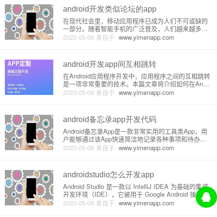
android开发类似论坛的app
在现代社会里，移动应用程序已成为人们不可或缺的
一部分。随着智能手机的广泛普及，人们越来越多地
使用移动应用程序来与他人进行沟通和交流，建立社
2023-05-06
来自于
www.yimenapp.com
区并分享信息。其中，类似论坛的应用程序在网民中
非常流行，因为它们可以让用户轻松地与其他人交
流、分享信息和发表观点。在本
android开发app间互相跳转
在Android应用程序开发中，应用程序之间的互相跳转
是一项非常重要的技术。本篇文章将介绍如何在Andro
id开发中实现应用程序之间的跳转，主要包括以下几
2023-05-06
来自于
www.yimenapp.com
个方面：1. Intent2. Activity之间跳转3. 向Activity传
递数据4. 返回数据
android备忘录app开发代码
Android备忘录App是一款非常实用的工具类App，用
户能够通过该App快速简洁地记录各种事项和待办事
项，而且可以设置提醒功能提醒用户进行相应的工
2023-05-06
来自于
www.yimenapp.com
作。本文将详细介绍如何使用Android Studio开发一款
备忘录App。1. App开发环境搭建在进行
androidstudio怎么开发app
Android Studio 是一款以 IntelliJ IDEA 为基础的集成
开发环境（IDE），它被用于 Google Android 操作系
统的应用程序开发。它提供了用于在 Android 设备上
2023-05-06
来自于
www.yimenapp.com
构建和测试应用程序的工具和库。本文将介绍如何使