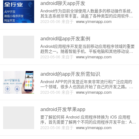
android聊天app开发
Android作为目前全球使用人数最多的移动操作系统，
其生态系统非常丰富，涵盖了各种类型的应用软件。
其中，在社交领域中较为重要的一种应用就是聊天软
2023-05-06
来自于
www.yimenapp.com
件。这类应用程序的基本功能是用户之间的消息发送
与接收，同时还包含了一定的实时对话、消息记录、
好友管理等多种功能
android端app开发案例
Android应用程序开发是当前移动应用程序领域的重要
趋势之一。随着智能手机、平板电脑和其他移动设备
的普及，越来越多的人倾向于使用基于Android操作系
2023-05-06
来自于
www.yimenapp.com
统的设备。在本文章中，将介绍如何使用Android Stu
dio来创建一个简单的应用程序。在Andro
android的app开发所需知识
Android APP的开发是近年来非常流行和广泛应用的
一个领域，很多人也因此开始了自己的开发之路。但
是，要想成为一名优秀的Android APP开发者，需要
2023-05-06
来自于
www.yimenapp.com
具备的知识和技能也是相当多的。本文将会介绍一些
常见的Android APP开发所需知识。1. Ja
android开发苹果app
要了解如何将 Android 应用程序转换为 iOS 应用程
序，首先需要了解两个不同的应用程序开发平台：An
droid 和 iOS。Android 平台由 Google 开发，是一种
2023-05-06
来自于
www.yimenapp.com
针对移动设备的操作系统。它是一个开放式系统，允
许开发人员创建自定义的应用程