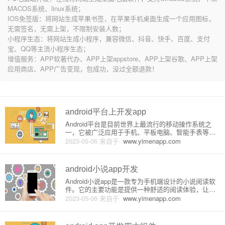
MACOS系统、linux系统；
IOS免签版：将网站生成苹果书签，在苹果手机桌面生成一个应用图标，
无需签名，无需上架，不限制安装人数；
小程序生态：将网站生成小程序，兼容微信、抖音、快手、百度、支付
宝、QQ等主流小程序生态；
增值服务：APP软著代办、APP上架appstore、APP上架谷歌、APP上架
应用商店、APP广告变现，包成功，没过全额退款！
android平台上开发app
Android平台是目前世界上最流行的移动操作系统之
一，它被广泛应用于手机、平板电脑、智能手表等各
种移动设备。开发Android移动应用程序是越来越多的
2023-05-06
来自于
www.yimenapp.com
程序员关注的问题，因为Android开发平台具有广泛的
适用性和强大的功能。这篇文章将介绍有关在Andro
android小说app开发
Android小说app是一款专为手机端设计的小说阅读软
件。它的主要功能是提供一种舒适的阅读体验，让用
户在手机上随时随地欣赏各种小说。它的开发需要以
2023-05-06
来自于
www.yimenapp.com
下基本的原理和介绍。一、原理1.1 UI设计UI设计是A
pp开发过程中不可或缺的一部分，UI的美观和易用程
度