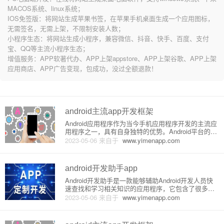
MACOS系统、linux系统；
IOS免签版：将网站生成苹果书签，在苹果手机桌面生成一个应用图标，
无需签名，无需上架，不限制安装人数；
小程序生态：将网站生成小程序，兼容微信、抖音、快手、百度、支付
宝、QQ等主流小程序生态；
增值服务：APP软著代办、APP上架appstore、APP上架谷歌、APP上架
应用商店、APP广告变现，包成功，没过全额退款！
android主流app开发框架
Android应用程序作为当今手机应用程序开发的主流应
用程序之一，具有自身独特的优势。Android平台的开
发框架种类繁多，下面列出了几种主流的开发框架，
2023-05-06
来自于
www.yimenapp.com
并介绍了它们的原理和特点。1. Java框架Java框架是
一种主流的Android开发框架，它允许开发
android开发助手app
Android开发助手是一款能够辅助Android开发人员快
速查找和学习相关知识的应用程序，它包含了很多常
用的工具和资源，如Android SDK、API文档、设计规
2023-05-06
来自于
www.yimenapp.com
范、第三方框架等等。本篇文章将详细介绍Android开
发助手的原理和功能。一、原理介绍An