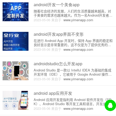
android开发一个美食app
随着社会经济的发展，人们的生活质量越来越高，对
于美食的需求也越来越大。作为一名Android开发者，
可以开发一个美食APP来满足用户的需求。一、功能
2023-05-06
来自于
www.yimenapp.com
介绍1.首页：展示推荐的美食菜品和餐厅信息，提供
搜索功能。2.分类：将美食进行分类，如川菜、湘
菜、粤菜等，并
android开发app界面不变形
在进行 Android App 开发时，保持 App 界面的稳定和
良好显示是非常重要的，这不仅是为了提供优秀的用
户体验，还是为了让 App 在不同屏幕尺寸和不同设备
2023-05-06
来自于
www.yimenapp.com
上能够正确地显示。本文将详细介绍如何保持 Android
App 的界面稳定，避免出现形变和
androidstudio怎么开发app
Android Studio 是一款以 IntelliJ IDEA 为基础的集成
开发环境（IDE），它被用于 Google Android 操作系
统的应用程序开发。它提供了用于在 Android 设备上
2023-05-06
来自于
www.yimenapp.com
构建和测试应用程序的工具和库。本文将介绍如何使
用 An
android app应用开发
Android 应用开发是指利用 Android 软件开发包（SD
K）、Android Studio 等开发工具和语言，开发出可运
行在 Android 操作系统上的应用程序的过程。Android
2023-05-06
来自于
www.yimenapp.com
应用开发所用的主要技术和工具包括：1. Java 语言：