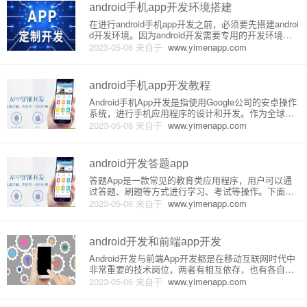
android手机app开发环境搭建
在进行android手机app开发之前，必须要先搭建androi
d开发环境。因为android开发需要专用的开发环境，
包括IDE、SDK、Java开发环境和设备模拟器等。在
2023-05-06
来自于
www.yimenapp.com
本篇文章中，我们将详细介绍如何搭建android开发环
境。1. 安装Java开发环境
android手机app开发教程
Android手机App开发是指使用Google公司的安卓操作
系统，进行手机应用程序的设计和开发。作为全球最
流行的移动操作系统之一，安卓系统平台已经被广泛
2023-05-06
来自于
www.yimenapp.com
地应用于智能手机、平板电脑、智能手表等终端设备
上。本篇文章将会从原理和详细介绍两方面来介绍An
droi
android开发答题app
答题App是一款常见的教育类应用程序，用户可以通
过答题、刷题等方式进行学习、考试等操作。下面将
详细介绍如何实现一款基于Android平台的答题App。
2023-05-06
来自于
www.yimenapp.com
一、功能需求分析1. 用户登录：用户需要注册账号并
登录才能使用App。2. 答题模式：可选择不同类别的
试题
android开发和前端app开发
Android开发与前端App开发都是在移动互联网时代中
非常重要的技术岗位，两者有相互依存，也有各自独
立的方面，下面让我们来具体详细地了解一下两者的
2023-05-06
来自于
www.yimenapp.com
原理和介绍。一、Android开发Android是Google公司
推出的基于Linux系统的开源移动设备操作