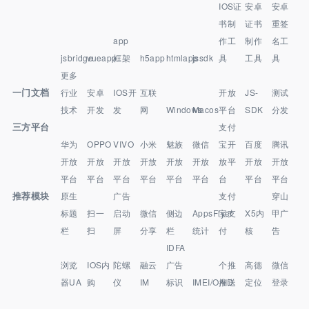
IOS证
安卓
安卓
书制
证书
重签
app
作工
制作
名工
jsbridge
vueapp
框架
h5app
htmlapp
jssdk
具
工具
具
更多
一门文档
行业
安卓
IOS开
互联
开放
JS-
测试
技术
开发
发
网
Windows
Macos
平台
SDK
分发
三方平台
支付
华为
OPPO
VIVO
小米
魅族
微信
宝开
百度
腾讯
开放
开放
开放
开放
开放
开放
放平
开放
开放
平台
平台
平台
平台
平台
平台
台
平台
平台
推荐模块
原生
广告
支付
穿山
标题
扫一
启动
微信
侧边
AppsFlyer
宝支
X5内
甲广
栏
扫
屏
分享
栏
统计
付
核
告
IDFA
浏览
IOS内
陀螺
融云
广告
个推
高德
微信
器UA
购
仪
IM
标识
IMEI/OAID
推送
定位
登录