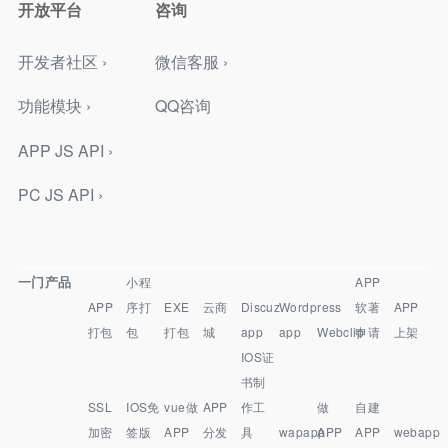
开放平台
咨询
开发者社区 ›
微信客服 ›
功能模块 ›
QQ咨询
APP JS API ›
PC JS API ›
一门产品
小程
APP
APP
序打
EXE
云商
Discuz
Wordpress
软著
APP
打包
包
打包
城
app
app
Webclip
申请
上架
IOS证
书制
SSL
IOS免
vue做
APP
作工
做
自建
加密
签版
APP
分发
具
wapapp
APP
APP
webapp