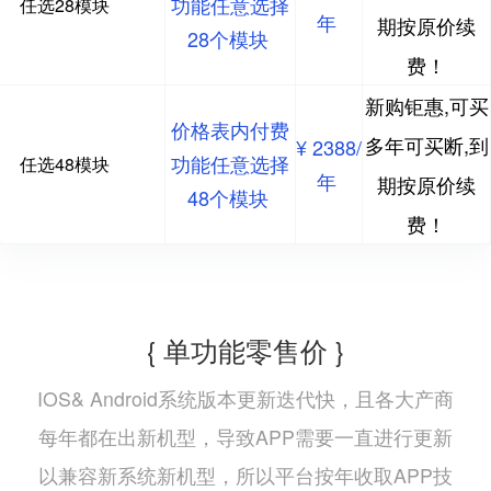
功能任意选择
任选28模块
年
期按原价续
28个模块
费！
新购钜惠,可买
价格表内付费
多年可买断,到
¥ 2388/
功能任意选择
任选48模块
年
期按原价续
48个模块
费！
{ 单功能零售价 }
IOS& Android系统版本更新迭代快，且各大产商
每年都在出新机型，导致APP需要一直进行更新
以兼容新系统新机型，所以平台按年收取APP技