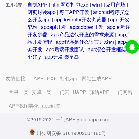
自制APP
|
html网页打包exe
|
win11应用市场
|
工具推荐
网页封装app
|
枣庄APP开发
|
android程序员怎
么开发app
|
app inventor开发浏览器
|
app 开发
架构
|
appapi开发
|
appcobber开发
|
applet程序
开发步骤
|
app产品迭代开发的需求来源
|
app产
品开发流程
|
app程序是什么语言开发的
|
app抽
奖开发
|
app后端开发面试
|
app混合开发框架哪
个好 y
|
app开发 秦皇岛
友情链接：
APP
EXE
打包app
网站生成APP
苹果上架
安卓上架
一门云
UAPP
驿站APP
一门网络
APP截图美化
app封装
©2015-2021 一门APP yimenapp.com
川公网安备 51019002001185号