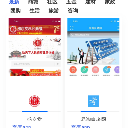
最新
商城
社区
五金
建材
家政
团购
生活
旅游
咨询
盛京堂
易淘自考网
套壳app
套壳app