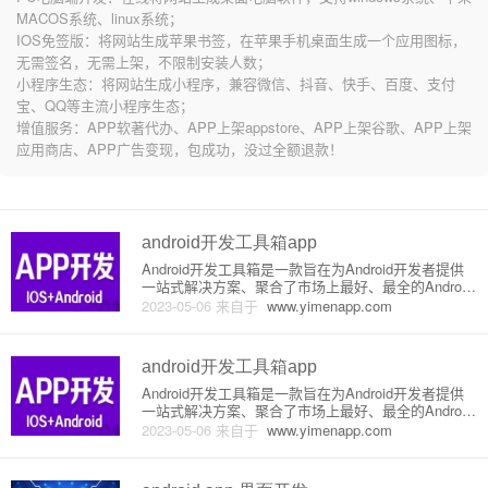
MACOS系统、linux系统；
IOS免签版：将网站生成苹果书签，在苹果手机桌面生成一个应用图标，
无需签名，无需上架，不限制安装人数；
小程序生态：将网站生成小程序，兼容微信、抖音、快手、百度、支付
宝、QQ等主流小程序生态；
增值服务：APP软著代办、APP上架appstore、APP上架谷歌、APP上架
应用商店、APP广告变现，包成功，没过全额退款！
android开发工具箱app
Android开发工具箱是一款旨在为Android开发者提供
一站式解决方案、聚合了市场上最好、最全的Android
开发工具的App。用户越来越喜欢使用移动设备进行
2023-05-06
来自于
www.yimenapp.com
开发，有了安卓开发工具箱，便可以很方便的进行An
droid应用的开发与测试。整个应用的设计非常
android开发工具箱app
Android开发工具箱是一款旨在为Android开发者提供
一站式解决方案、聚合了市场上最好、最全的Android
开发工具的App。用户越来越喜欢使用移动设备进行
2023-05-06
来自于
www.yimenapp.com
开发，有了安卓开发工具箱，便可以很方便的进行An
droid应用的开发与测试。整个应用的设计非常