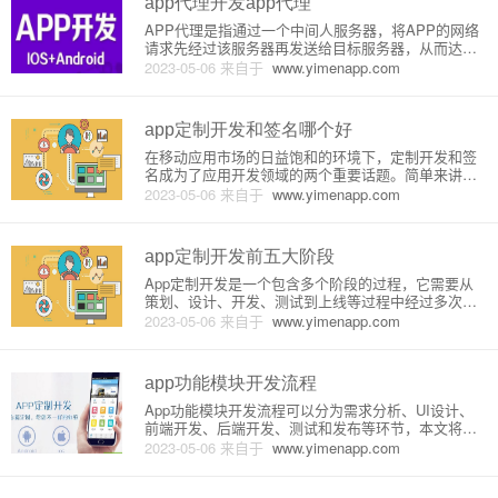
app代理开发app代理
APP代理是指通过一个中间人服务器，将APP的网络
请求先经过该服务器再发送给目标服务器，从而达到
一些网络请求的特殊处理的目的。例如，在境外无法
2023-05-06
来自于
www.yimenapp.com
直接访问国内的某个服务时，通过代理服务器可以实
现访问；又如，在网络请求中，可以修改请求参数或
响应内容以达到调试和记
app定制开发和签名哪个好
在移动应用市场的日益饱和的环境下，定制开发和签
名成为了应用开发领域的两个重要话题。简单来讲，
定制开发是为了满足某个特定的需求，而签名则是为
2023-05-06
来自于
www.yimenapp.com
了保证应用的信誉度和安全性。定制开发定制开发是
指在软件开发过程中，根据特定的需求，针对性地进
行软件的定制化开发。对于企
app定制开发前五大阶段
App定制开发是一个包含多个阶段的过程，它需要从
策划、设计、开发、测试到上线等过程中经过多次反
复的改进和调试。任何一个阶段的失误都可能导致整
2023-05-06
来自于
www.yimenapp.com
个项目的失败。下面，我们将为您详细介绍App定制
开发的前五大阶段。1. 策划阶段策划阶段是App定制
开发中至关重要的
app功能模块开发流程
App功能模块开发流程可以分为需求分析、UI设计、
前端开发、后端开发、测试和发布等环节，本文将对
这些环节进行详细介绍。1. 需求分析需求分析是App
2023-05-06
来自于
www.yimenapp.com
开发的第一步，通过与客户讨论确定App的功能和需
求，以及用户的需求和使用场景。主要包括以下几个