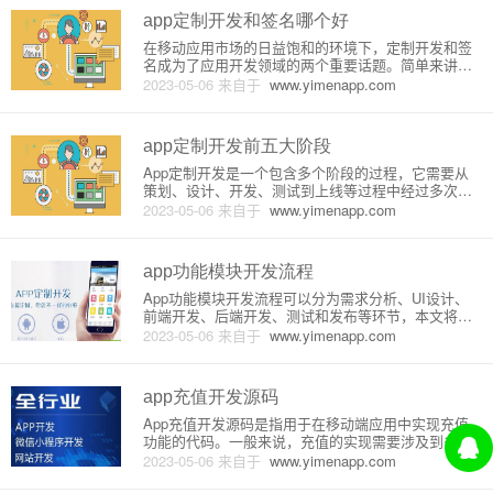
需要高水平的开发技能
app定制开发和签名哪个好
在移动应用市场的日益饱和的环境下，定制开发和签
名成为了应用开发领域的两个重要话题。简单来讲，
定制开发是为了满足某个特定的需求，而签名则是为
2023-05-06
来自于
www.yimenapp.com
了保证应用的信誉度和安全性。定制开发定制开发是
指在软件开发过程中，根据特定的需求，针对性地进
行软件的定制化开发。对于企
app定制开发前五大阶段
App定制开发是一个包含多个阶段的过程，它需要从
策划、设计、开发、测试到上线等过程中经过多次反
复的改进和调试。任何一个阶段的失误都可能导致整
2023-05-06
来自于
www.yimenapp.com
个项目的失败。下面，我们将为您详细介绍App定制
开发的前五大阶段。1. 策划阶段策划阶段是App定制
开发中至关重要的
app功能模块开发流程
App功能模块开发流程可以分为需求分析、UI设计、
前端开发、后端开发、测试和发布等环节，本文将对
这些环节进行详细介绍。1. 需求分析需求分析是App
2023-05-06
来自于
www.yimenapp.com
开发的第一步，通过与客户讨论确定App的功能和需
求，以及用户的需求和使用场景。主要包括以下几个
方面：(1)
app充值开发源码
App充值开发源码是指用于在移动端应用中实现充值
功能的代码。一般来说，充值的实现需要涉及到多个
环节和多个方面的知识，包括支付接口的集成、服务
2023-05-06
来自于
www.yimenapp.com
器端的逻辑处理、数据存储和安全等方面的问题。下