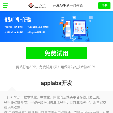
注册
开发APP从一门开始
免费试用
网站打包APP，免费试用7天！用做网站的技术做APP！
applabs开发
一门APP是一款本地化、中文化、简化的云端跨平台在线开发工具。
APP移动端开发：一键在线将网页生成APP，网站生成APP，兼容安卓
和苹果双端；
PC电脑端开发：在线将网站生成桌面电脑软件，支持windows系统、苹果