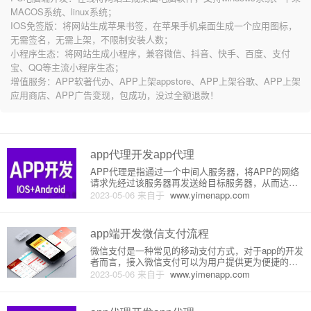
MACOS系统、linux系统；
IOS免签版：将网站生成苹果书签，在苹果手机桌面生成一个应用图标，
无需签名，无需上架，不限制安装人数；
小程序生态：将网站生成小程序，兼容微信、抖音、快手、百度、支付
宝、QQ等主流小程序生态；
增值服务：APP软著代办、APP上架appstore、APP上架谷歌、APP上架
应用商店、APP广告变现，包成功，没过全额退款！
app代理开发app代理
APP代理是指通过一个中间人服务器，将APP的网络
请求先经过该服务器再发送给目标服务器，从而达到
一些网络请求的特殊处理的目的。例如，在境外无法
2023-05-06
来自于
www.yimenapp.com
直接访问国内的某个服务时，通过代理服务器可以实
现访问；又如，在网络请求中，可以修改请求参数或
响应内容以达到调试和记
app端开发微信支付流程
微信支付是一种常见的移动支付方式，对于app的开发
者而言，接入微信支付可以为用户提供更为便捷的支
付服务，提高用户体验度，进而增加用户的忠诚度。
2023-05-06
来自于
www.yimenapp.com
本文将介绍app端开发微信支付流程。一、申请微信支
付商户号和API密钥开发app的开发者首先需要到微信
支付官网申请