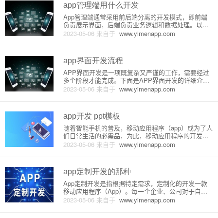
主要包括
app管理端用什么开发
App管理端通常采用前后端分离的开发模式，即前端
负责展示界面，后端负责业务逻辑和数据处理。以下
是具体的开发技术和原理介绍。1. 前端开发技术（1）
2023-05-06
来自于
www.yimenapp.com
HTML、CSS、JavaScript：前端开发的基础技术，用
于实现网页的结构、样式和交互效果。（2）Reac
app界面开发流程
APP界面开发是一项既复杂又严谨的工作，需要经过
多个阶段才能完成。下面是APP界面开发的详细介
绍。1. 界面设计在开展APP界面开发之前，设计师需
2023-05-06
来自于
www.yimenapp.com
要制定APP的整体风格、色调、按钮的大小、形状等
基本元素。在确定了基本元素之后，设计师会使用一
些绘图软件进行界
app开发 ppt模板
随着智能手机的普及，移动应用程序（app）成为了人
们日常生活的必需品，为此，移动应用程序的开发也
成为了一个热门话题。如果您正在进行app开发的工
2023-05-06
来自于
www.yimenapp.com
作，为便于向同事或客户传达想法和构思，可能需要
一个app开发PPT模板。本文将介绍一个app开发的PP
T模板，详
app定制开发的那种
App定制开发是指根据特定需求，定制化的开发一款
移动应用程序（App）。每一个企业、公司对于自己
的需求不尽相同，像ERP、CRM、OA等一系列的业
2023-05-06
来自于
www.yimenapp.com
务系统，都需要基于实际业务进行定制，以满足个性
化的需求。App定制开发的好处在于，它可以为特定