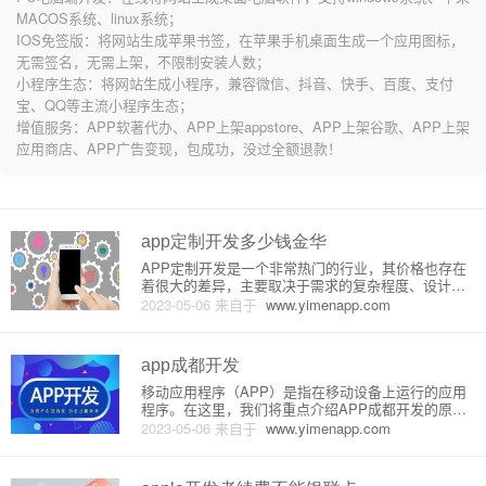
MACOS系统、linux系统；
IOS免签版：将网站生成苹果书签，在苹果手机桌面生成一个应用图标，
无需签名，无需上架，不限制安装人数；
小程序生态：将网站生成小程序，兼容微信、抖音、快手、百度、支付
宝、QQ等主流小程序生态；
增值服务：APP软著代办、APP上架appstore、APP上架谷歌、APP上架
应用商店、APP广告变现，包成功，没过全额退款！
app定制开发多少钱金华
APP定制开发是一个非常热门的行业，其价格也存在
着很大的差异，主要取决于需求的复杂程度、设计、
开发人员水平、市场状况等因素。在金华地区，APP
2023-05-06
来自于
www.yimenapp.com
定制开发的价格也不尽相同，需要根据具体情况来确
定。一般来说，定制APP的价格可以分为两部分，即
开发费用和运营费用。
app成都开发
移动应用程序（APP）是指在移动设备上运行的应用
程序。在这里，我们将重点介绍APP成都开发的原理
和详细过程。APP的开发过程一般由设计、开发和测
2023-05-06
来自于
www.yimenapp.com
试三个部分组成。设计部分包括绘制APP的界面、设
计APP的功能和流程等工作。开发部分主要包括编写
APP的代码和实